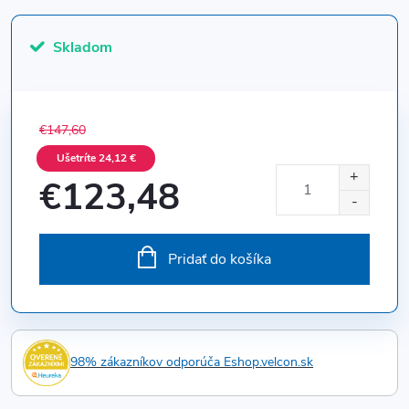
Skladom
€147,60
Ušetríte 24,12 €
€123,48
Jednotková
cena:
Pridať do košíka
98% zákazníkov odporúča Eshop.velcon.sk