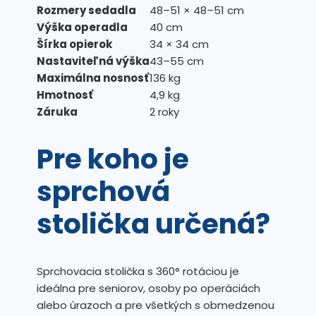
Rozmery sedadla
48–51 × 48–51 cm
Výška operadla
40 cm
Šírka opierok
34 × 34 cm
Nastaviteľná výška
43–55 cm
Maximálna nosnosť
136 kg
Hmotnosť
4,9 kg
Záruka
2 roky
Pre koho je
sprchová
stolička určená?
Sprchovacia stolička s 360° rotáciou je
ideálna pre seniorov, osoby po operáciách
alebo úrazoch a pre všetkých s obmedzenou