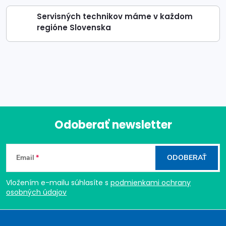
Servisných technikov máme v každom
regióne Slovenska
Odoberať newsletter
Z
Email
ODOBERAŤ
á
Vložením e-mailu súhlasíte s
podmienkami ochrany
p
osobných údajov
ä