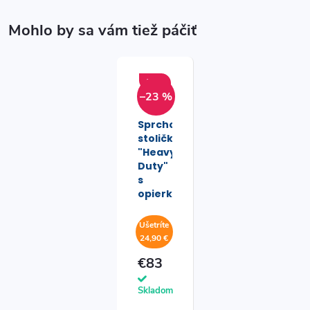
Akcia
–23 %
Sprchovacia
stolička
"Heavy
Duty"
s
opierkou
Ušetríte
24,90 €
€83
Skladom