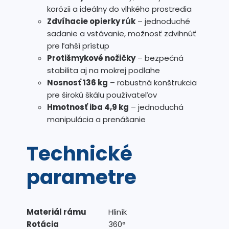
korózii a ideálny do vlhkého prostredia
Zdvíhacie opierky rúk
– jednoduché
sadanie a vstávanie, možnosť zdvihnúť
pre ľahší prístup
Protišmykové nožičky
– bezpečná
stabilita aj na mokrej podlahe
Nosnosť 136 kg
– robustná konštrukcia
pre širokú škálu používateľov
Hmotnosť iba 4,9 kg
– jednoduchá
manipulácia a prenášanie
Technické
parametre
Materiál rámu
Hliník
Rotácia
360°