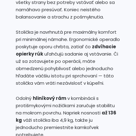
všetky strany bez potreby vstávať alebo sa
namáhavo presúvať. Koniec neistého
balansovanie a strachu z pošmyknutia.
Stolička je navrhnutá pre maximálny komfort
pri minimálnej námahe. Ergonomické operadlo
poskytuje oporu chrbta, zatiaľ čo
zdvíhacie
opierky rúk
uľahčujú sadanie aj vstávanie. Či
už sa zotavujete po operácii, máte
obmedzenú pohyblivosť alebo jednoducho
hľadáte väčšiu istotu pri sprchovaní — táto
stolička vám vráti nezávislosť v kúpeľni.
Odolný
hliníkový rám
v kombinácii s
protišmykovými nožičkami zaručuje stabilitu
na mokrom povrchu. Napriek nosnosti
až 136
kg
váži stolička iba 4,9 kg, takže ju
jednoducho premiestnite kamkoľvek
potrebujete.