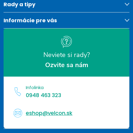
t
Rady a tipy
i
Informácie pre vás
e
Neviete si rady?
Ozvite sa nám
Infolinka
0948 463 323
eshop@velcon.sk