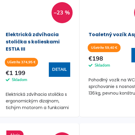
–23 %
Elektrická zdvíhacia
Toaletný vozík As
stolička s kolieskami
Ušetríte 59,40 €
ESTIA III
€198
Ušetríte 374,95 €
Skladom
DETAIL
€1 199
Pohodlný vozík na WC
Skladom
sprchovanie s nosnos
136 kg, pevnou konštr
Elektrická zdvíhacia stolička s
sklápacími opierkami 
ergonomickým dizajnom,
tichým motorom a funkciami
pre pohodlie a mobilitu.