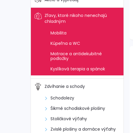
Zľavy, ktoré nikoho nenechajú
chladným
Mobilita
Kúpeľna a WC
Matrace a antidekubitné
podložky
Kyslíková terapia a spánok
Zdvíhanie a schody
Schodolezy
Šikmé schodiskové plošiny
Stoličkové výťahy
Zvislé plošiny a domáce výťahy