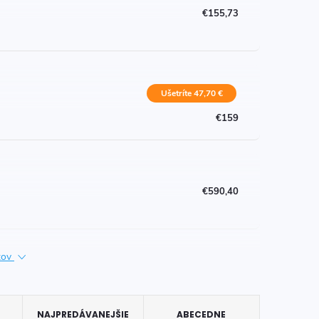
€155,73
Ušetríte 47,70 €
€159
€590,40
ktov
NAJPREDÁVANEJŠIE
ABECEDNE