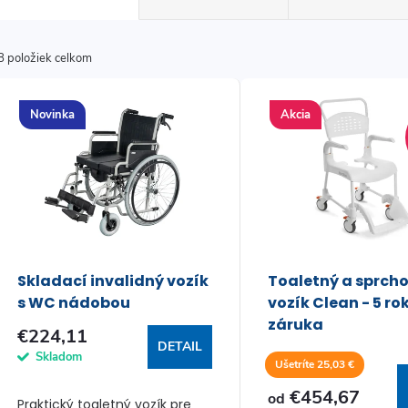
a
d
8
položiek celkom
V
e
Novinka
Akcia
ý
n
p
e
s
p
Skladací invalidný vozík
Toaletný a sprch
p
s WC nádobou
vozík Clean - 5 ro
r
záruka
€224,11
r
DETAIL
o
Skladom
Ušetríte 25,03 €
o
d
€454,67
od
Praktický toaletný vozík pre