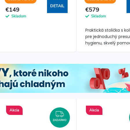
DETAIL
€149
€579
Skladom
Skladom
Praktická stolička s ko
pre jednoduchý presu
hygienu, skvelý pomo
domácnosti aj
ošetrovateľského pros
Akcia
Akcia
ZADARMO
ZADARMO