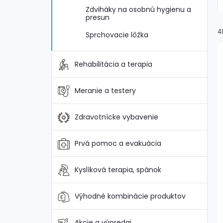
Zdviháky na osobnú hygienu a
presun
4
Sprchovacie lôžka
Rehabilitácia a terapia
Meranie a testery
i
i
Zdravotnícke vybavenie
Prvá pomoc a evakuácia
Kyslíková terapia, spánok
Výhodné kombinácie produktov
Akcie a výpredaj