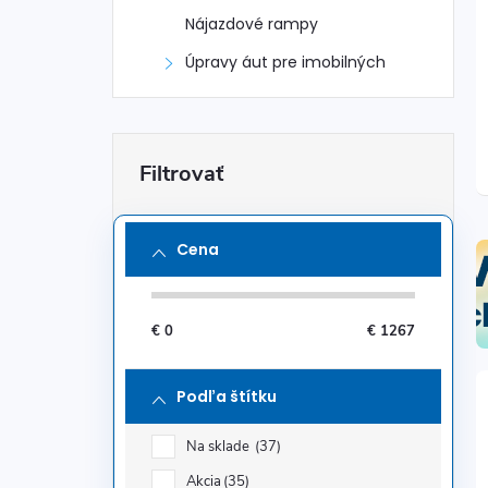
Nájazdové rampy
Úpravy áut pre imobilných
Cena
€
0
€
1267
Podľa štítku
Na sklade
37
Akcia
35