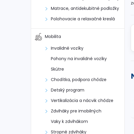
n
z
Matrace, antidekubitné podložky
ý
Polohovacie a relaxačné kreslá
p
Mobilita
a
Invalidné vozíky
n
Pohony na invalidné vozíky
e
Skútre
Chodítka, podpora chôdze
l
Detský program
Vertikalizácia a nácvik chôdze
Zdviháky pre imobilných
Vaky k zdvihákom
Stropné zdviháky