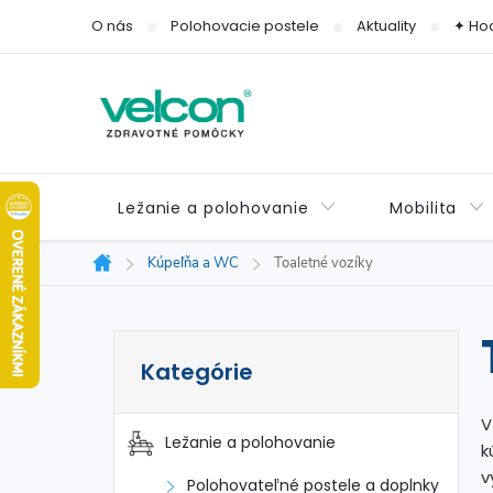
Prejsť
O nás
Polohovacie postele
Aktuality
✦ Ho
na
obsah
Ležanie a polohovanie
Mobilita
Kúpeľňa a WC
Toaletné vozíky
Domov
B
Preskočiť
Kategórie
kategórie
o
V
č
Ležanie a polohovanie
k
v
Polohovateľné postele a doplnky