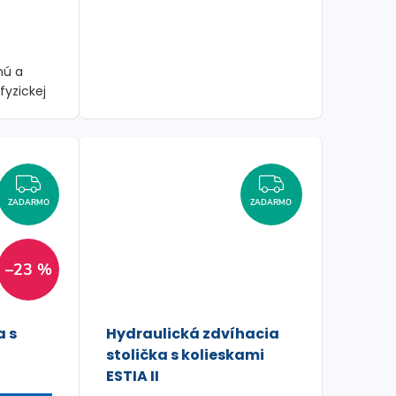
nú a
fyzickej
ardnou
ZADARMO
ZADARMO
ZADARMO
ZADARMO
–23 %
a s
Hydraulická zdvíhacia
stolička s kolieskami
ESTIA II