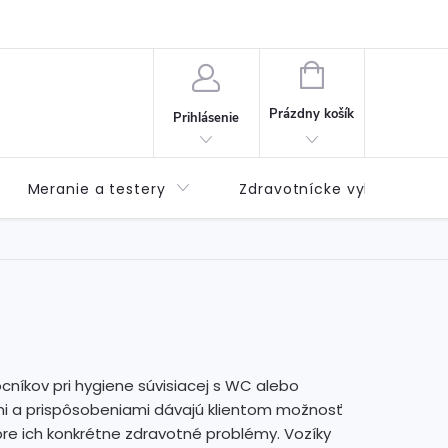
né podmienky
Možnosti dopravy
Možnosti platby
Výda
NÁKUPNÝ
KOŠÍK
Prázdny košík
Prihlásenie
Meranie a testery
Zdravotnícke vybavenie
cníkov pri hygiene súvisiacej s WC alebo
lmi a prispôsobeniami dávajú klientom možnosť
á pre ich konkrétne zdravotné problémy. Vozíky