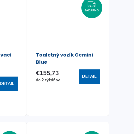
ZADARMO
ZADARMO
ovací
Toaletný vozík Gemini
Blue
€155,73
DETAIL
do 2 týždňov
DETAIL