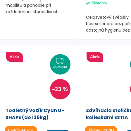
d
Skladom
mobilitu a pohodlie pri
u
každodennej starostlivosti.
u
Celosvetový švédsky
k
bestseller pre bezpeč
k
dôstojnú hygienu bez 
t
námahy. S nadštand
5-ročnou zárukou.
t
o
o
Akcia
Akcia
ZADARMO
v
ZADARMO
v
–23 %
Toaletný vozík Cyan U-
Zdvíhacia stoličk
SHAPE (do 136kg)
kolieskami ESTIA
Ušetríte 44,70 €
Ušetríte 173,70 €