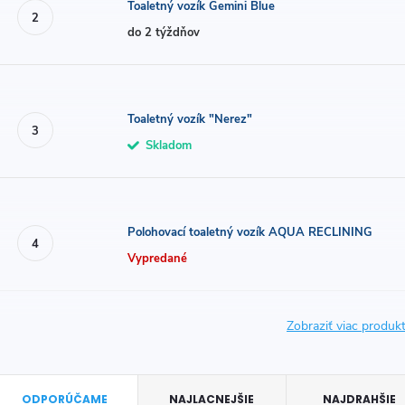
Toaletný vozík Gemini Blue
do 2 týždňov
Toaletný vozík "Nerez"
Skladom
Polohovací toaletný vozík AQUA RECLINING
Vypredané
Zobraziť viac produ
R
ODPORÚČAME
NAJLACNEJŠIE
NAJDRAHŠIE