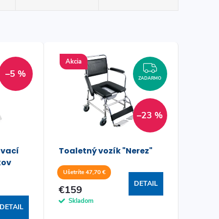
Akcia
ZADARMO
–5 %
ZADARMO
–23 %
ovací
Toaletný vozík "Nerez"
kov
Ušetríte 47,70 €
DETAIL
€159
Skladom
DETAIL