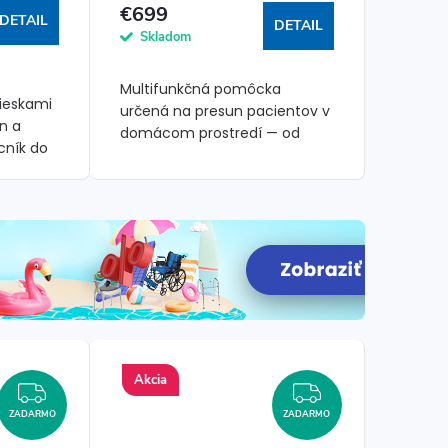
€699
DETAIL
DETAIL
Skladom
Multifunkčná pomôcka
lieskami
určená na presun pacientov v
n a
domácom prostredí — od
cník do
postele k stoličke a späť.
Vďaka zabudovanému vedru
tredia.
slúži aj ako toaletná stolička.
Hydraulická pumpa...
Akcia
ZADARMO
ZADARMO
ZADARMO
ZADARMO