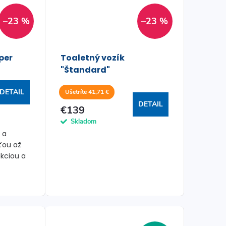
–23 %
–23 %
per
Toaletný vozík
"Štandard"
DETAIL
Ušetríte 41,71 €
DETAIL
€139
Skladom
 a
ťou až
ukciou a
nôh.