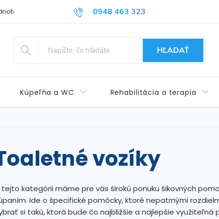
0948 463 323
dnotenie obchodu
Príspevok pre ŤZP
Kontakty
Obchod
HĽADAŤ
Kúpeľňa a WC
Rehabilitácia a terapia
Toaletné vozíky
 tejto kategórii máme pre vás širokú ponuku šikovných pomo
úpaním. Ide o špecifické pomôcky, ktoré nepatrnými rozdie
ybrať si takú, ktorá bude čo najbližšie a najlepšie využiteľn