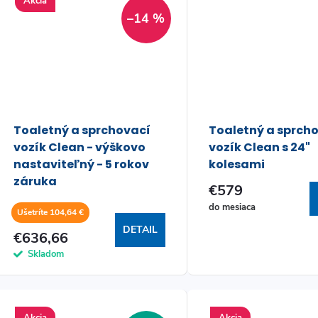
Akcia
–14 %
Toaletný a sprchovací
Toaletný a sprch
vozík Clean - výškovo
vozík Clean s 24"
nastaviteľný - 5 rokov
kolesami
záruka
€579
do mesiaca
Ušetríte 104,64 €
DETAIL
€636,66
Skladom
Akcia
Akcia