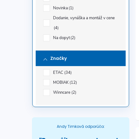
Novinka
1
Dodanie, vynáška a montáž v cene
4
Na dopyt
2
Značky
ETAC
34
MOBIAK
12
Winncare
2
Andy Timková odporúča: