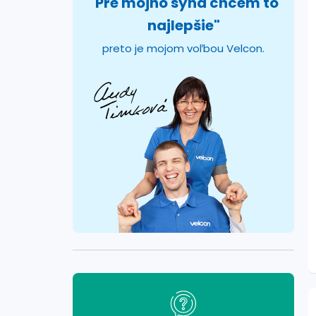
"Pre môjho syna chcem to
najlepšie"
preto je mojom voľbou Velcon.