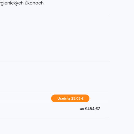
hygienických úkonoch.
Ušetríte 25,03 €
€454,67
od