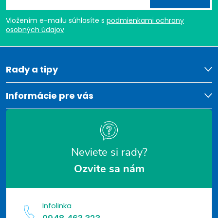
c
á
i
Vložením e-mailu súhlasíte s
podmienkami ochrany
p
osobných údajov
e
ä
p
t
Rady a tipy
r
v
i
Informácie pre vás
k
e
y
v
Neviete si rady?
ý
Ozvite sa nám
p
i
Infolinka