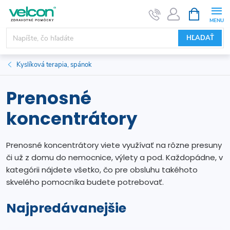
Prejsť
NÁKUPN
KOŠÍK
na
obsah
HĽADAŤ
Kyslíková terapia, spánok
Prenosné
koncentrátory
Prenosné koncentrátory viete využívať na rôzne presuny
či už z domu do nemocnice, výlety a pod. Každopádne, v
kategórii nájdete všetko, čo pre obsluhu takéhoto
skvelého pomocníka budete potrebovať.
Najpredávanejšie