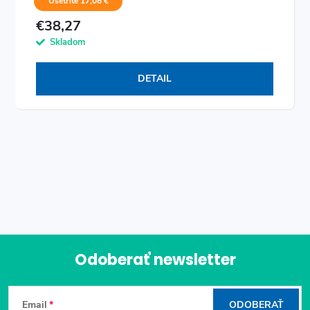
Ušetríte 17,08 €
€38,27
Skladom
DETAIL
O
v
l
á
Odoberať newsletter
d
Z
a
Email
ODOBERAŤ