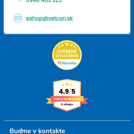
s
0948 463 323
u
eshop@velcon.sk
Buďme v kontakte