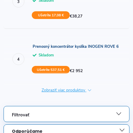
Skladom
Ušetríte 17,08 €
€38,27
Prenosný koncentrátor kyslíka INOGEN ROVE 6
Skladom
Ušetríte 537,51 €
€2 952
Zobraziť viac produktov
Filtrovať
R
Odporúčame