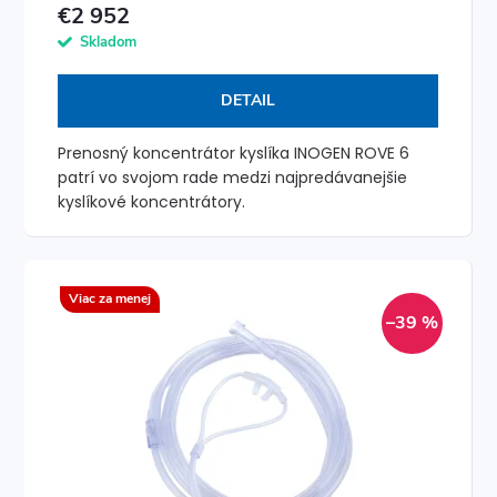
d
€2 952
u
u
Skladom
k
k
DETAIL
t
t
Prenosný koncentrátor kyslíka INOGEN ROVE 6
o
patrí vo svojom rade medzi najpredávanejšie
o
kyslíkové koncentrátory.
v
v
Viac za menej
–39 %