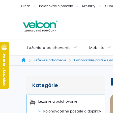
Prejsť
O nás
Polohovacie postele
Aktuality
✦ Ho
na
obsah
Ležanie a polohovanie
Mobilita
Ležanie a polohovanie
Polohovateľné postele a d
Domov
B
Preskočiť
Kategórie
kategórie
o
č
Ležanie a polohovanie
Polohovateľné postele a doplnky