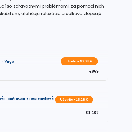
dí so zdravotnými problémami, za pomoci nich
kubitom, uľahčujú relaxáciu a celkovo zlepšujú
Ušetríte 97,78 €
 - Virgo
€869
ubitným matracom a nepremokavým
Ušetríte 413,28 €
€1 107