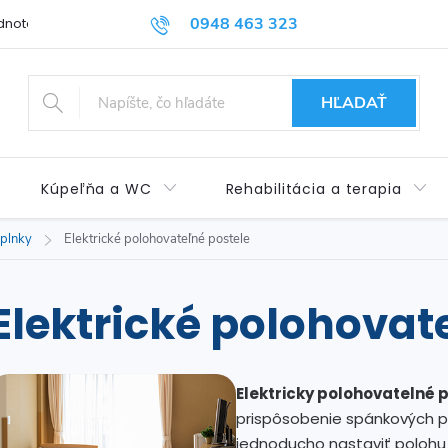
0948 463 323
dnotenie obchodu
Príspevok pre ŤZP
Kontakty
Obchod
HĽADAŤ
Kúpeľňa a WC
Rehabilitácia a terapia
oplnky
Elektrické polohovateľné postele
Elektrické polohovat
Elektricky polohovatelné 
prispôsobenie spánkových p
jednoducho nastaviť polohu 