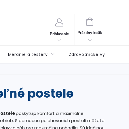
né podmienky
Možnosti dopravy
Možnosti platby
Výda
NÁKUPNÝ
KOŠÍK
Prázdny košík
Prihlásenie
Meranie a testery
Zdravotnícke vybavenie
eľné postele
postele
poskytujú komfort a maximálne
otrieb. S pomocou polohovacích postelí môžete
hlavy a nôh pre maximálne pohodlie. Sú ideálnou