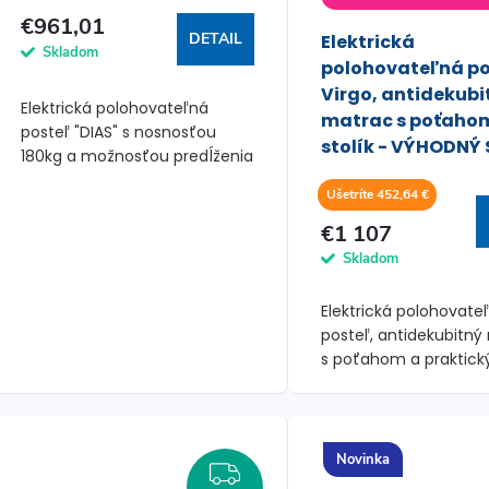
€961,01
DETAIL
Elektrická
Skladom
polohovateľná po
Virgo, antidekubi
Elektrická polohovateľná
matrac s poťaho
posteľ "DIAS" s nosnosťou
stolík - VÝHODNÝ 
180kg a možnosťou predĺženia
postele o 20cm.
Ušetríte 452,64 €
€1 107
Skladom
Elektrická polohovate
posteľ, antidekubitný
s poťahom a praktický
pre maximálny komfo
starostlivosť.
Novinka
ZADARMO