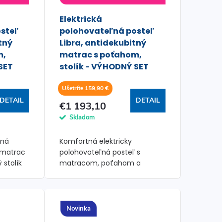
Elektrická
steľ
polohovateľná posteľ
tný
Libra, antidekubitný
m,
matrac s poťahom,
SET
stolík - VÝHODNÝ SET
Ušetríte 159,90 €
DETAIL
DETAIL
€1 193,10
Skladom
ľná
Komfortná elektricky
 matrac
polohovateľná posteľ s
 stolík
matracom, poťahom a
rt a
stolíkom pre jednoduchšiu
starostlivosť a vyššie pohodlie.
Novinka