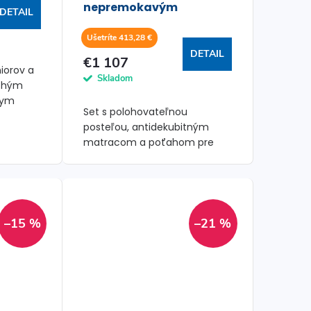
nepremokavým
DETAIL
poťahom - SET
Ušetríte 413,28 €
DETAIL
€1 107
iorov a
Skladom
uchým
nym
Set s polohovateľnou
m a
posteľou, antidekubitným
matracom a poťahom pre
komfort a jednoduchú
starostlivosť.
–15 %
–21 %