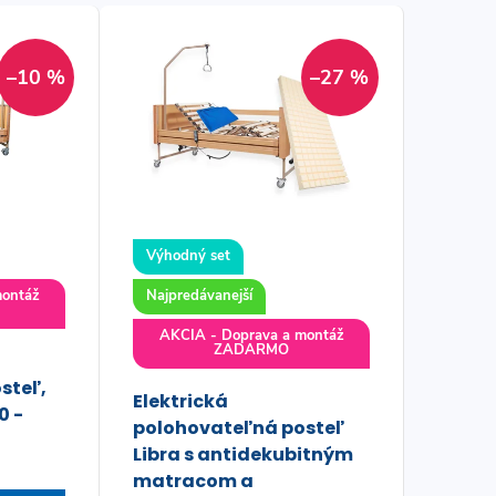
–10 %
–27 %
Výhodný set
montáž
Najpredávanejší
AKCIA - Doprava a montáž
ZADARMO
steľ,
Elektrická
0 -
polohovateľná posteľ
Libra s antidekubitným
matracom a