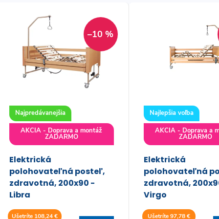
V
e
ý
–10 %
n
p
e
s
p
Najpredávanejšia
Najlepšia voľba
p
r
AKCIA - Doprava a montáž
AKCIA - Doprava a 
ZADARMO
ZADARMO
r
o
Elektrická
Elektrická
o
polohovateľná posteľ,
polohovateľná po
d
zdravotná, 200x90 -
zdravotná, 200x9
d
u
Libra
Virgo
u
Ušetríte 108,24 €
Ušetríte 97,78 €