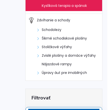
Kyslíková terapia a spánok
Zdvíhanie a schody
Schodolezy
Šikmé schodiskové plošiny
Stoličkové výťahy
Zvislé plošiny a domáce výťahy
Nájazdové rampy
Úpravy áut pre imobilných