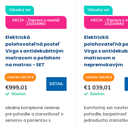
Výhodný set
Výhodný set
AKCIA - Doprava a montáž
AKCIA - Doprava a 
ZADARMO
ZADARMO
Elektrická
Elektrická
polohovateľná posteľ
polohovateľná po
Virgo s antidekubitným
Virgo s antideku
matracom a poťahom
matracom a
na matrac - SET
nepremokavým
poťahom - SET
Ušetríte 120,29 €
Ušetríte 190,99 €
DETAIL
€999,01
€1 039,01
Skladom
Skladom
Ideálne komplexné riešenie
Komfortný set navrhn
pre pohodlie a starostlivosť o
pohodlie, bezpečnosť
seniorov a pacientov s
jednoduchú starostliv
potrebou polohovateľného
ideálny pre pacientov