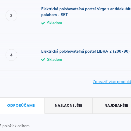
Elektrická polohovateľná posteľ Virgo s antidek
poťahom - SET
Skladom
Elektrická polohovateľná posteľ LIBRA 2 (200×90) 
Skladom
Zobraziť viac produ
R
ODPORÚČAME
NAJLACNEJŠIE
NAJDRAHŠIE
a
d
2
položiek celkom