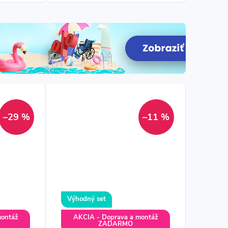
optimálny set v trojkombinácii
pre váš komfort.
–29 %
–11 %
Výhodný set
montáž
AKCIA - Doprava a montáž
ZADARMO