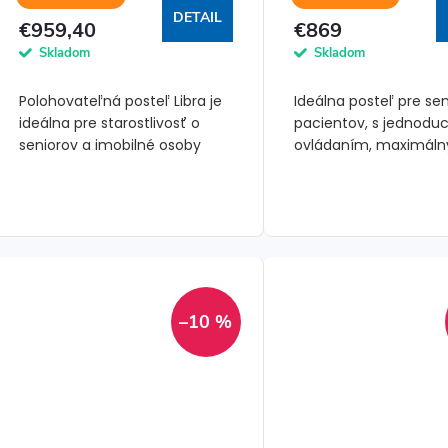
k
DETAIL
k
€959,40
€869
t
Skladom
Skladom
t
o
Polohovateľná posteľ Libra je
Ideálna posteľ pre sen
o
ideálna pre starostlivosť o
pacientov, s jednod
v
seniorov a imobilné osoby
ovládaním, maximál
v
doma aj v zdravotníckych
komfortom, bezpečí
zariadeniach.
nastaviteľnosťou.
–10 %