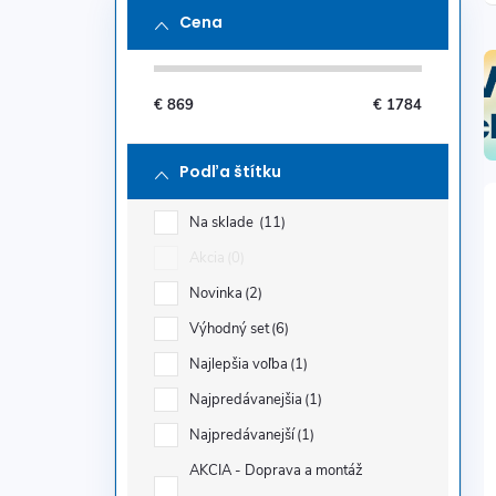
Cena
€
869
€
1784
Podľa štítku
Na sklade
11
Akcia
0
Novinka
2
Výhodný set
6
Najlepšia voľba
1
Najpredávanejšia
1
Najpredávanejší
1
AKCIA - Doprava a montáž