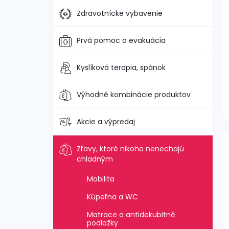
Zdravotnícke vybavenie
Prvá pomoc a evakuácia
Kyslíková terapia, spánok
Výhodné kombinácie produktov
Akcie a výpredaj
Zľavy, ktoré nikoho nenechajú
chladným
Mobilita
Kúpeľna a WC
Matrace a antidekubitné
podložky