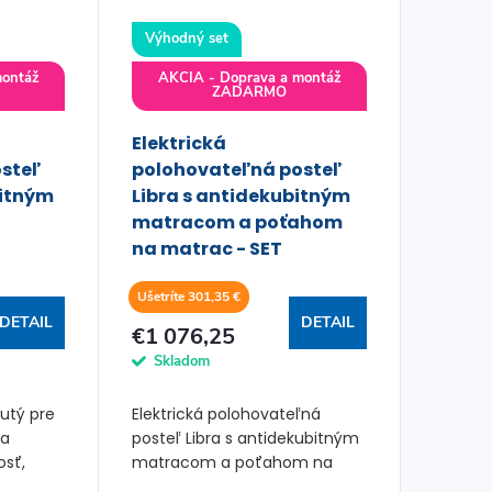
Výhodný set
montáž
AKCIA - Doprava a montáž
ZADARMO
Elektrická
steľ
polohovateľná posteľ
bitným
Libra s antidekubitným
matracom a poťahom
na matrac - SET
Ušetríte 301,35 €
DETAIL
DETAIL
€1 076,25
Skladom
utý pre
Elektrická polohovateľná
 a
posteľ Libra s antidekubitným
osť,
matracom a poťahom na
 a
matrac - cenovo zvýhodnený