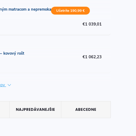
ubitným matracom a nepremokavým
Ušetríte 190,99 €
€1 039,01
– kovový rošt
€1 062,23
ktov
NAJPREDÁVANEJŠIE
ABECEDNE