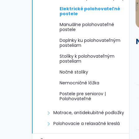
n
Elektrické polohovateľné
ý
postele
Manuálne polohovateľné
p
postele
Doplnky ku polohovateľným
a
posteliam
n
Stolíky k polohovateľným
posteliam
e
Nočné stolíky
Nemocničné lôžka
l
Postele pre seniorov |
Polohovateľné
Matrace, antidekubitné podložky
Polohovacie a relaxačné kreslá