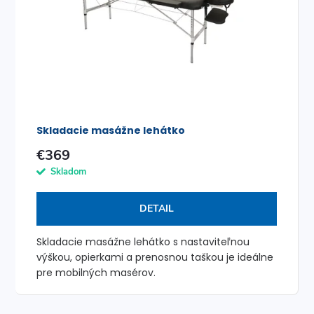
n
i
i
s
e
p
p
r
r
Skladacie masážne lehátko
o
o
€369
d
Skladom
d
u
DETAIL
u
k
Skladacie masážne lehátko s nastaviteľnou
k
výškou, opierkami a prenosnou taškou je ideálne
t
pre mobilných masérov.
t
o