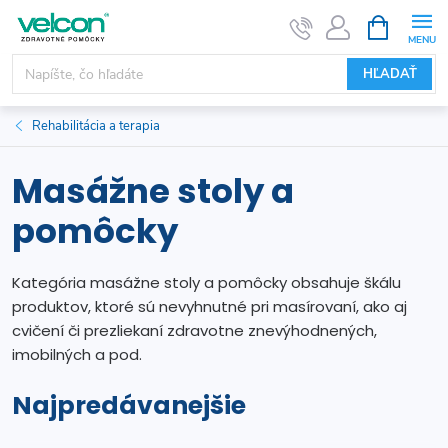
Prejsť
NÁKUPN
KOŠÍK
na
obsah
HĽADAŤ
Rehabilitácia a terapia
Masážne stoly a
pomôcky
Kategória masážne stoly a pomôcky obsahuje škálu
produktov, ktoré sú nevyhnutné pri masírovaní, ako aj
cvičení či prezliekaní zdravotne znevýhodnených,
imobilných a pod.
Najpredávanejšie