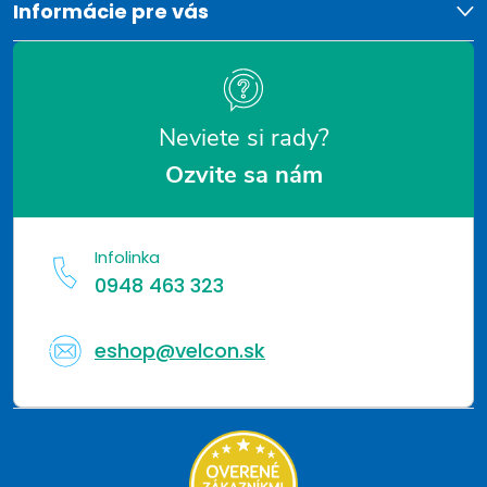
v
i
Informácie pre vás
k
e
y
v
Neviete si rady?
ý
Ozvite sa nám
p
i
Infolinka
s
0948 463 323
u
eshop@velcon.sk