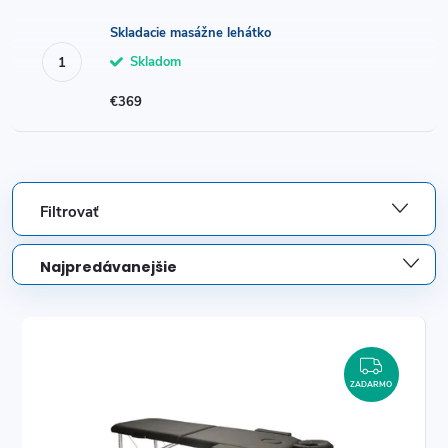
Skladacie masážne lehátko
Skladom
€369
Filtrovať
R
Najpredávanejšie
a
Odporúčame
V
d
Najlacnejšie
ý
ZADAR
Najdrahšie
e
ZADARMO
p
Abecedne