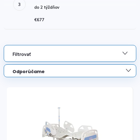
do 2 týždňov
€677
Filtrovať
R
Odporúčame
a
Najlacnejšie
V
d
Najdrahšie
ý
Najpredávanejšie
e
p
Abecedne
n
i