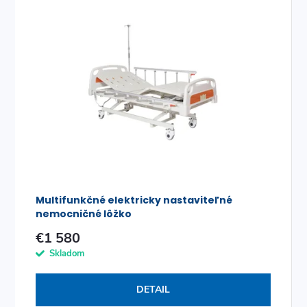
v
v
Multifunkčné elektricky nastaviteľné
nemocničné lôžko
€1 580
Skladom
DETAIL