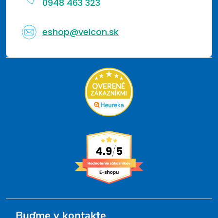
s
0948 463 323
u
eshop@velcon.sk
Buďme v kontakte