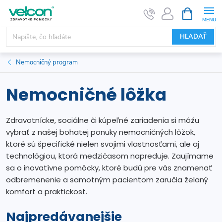
Prejsť
NÁKUPN
KOŠÍK
na
obsah
HĽADAŤ
Nemocničný program
Nemocničné lôžka
Zdravotnícke, sociálne či kúpeľné zariadenia si môžu
vybrať z našej bohatej ponuky nemocničných lôžok,
ktoré sú špecifické nielen svojimi vlastnosťami, ale aj
technológiou, ktorá medzičasom napreduje. Zaujímame
sa o inovatívne pomôcky, ktoré budú pre vás znamenať
odbremenenie a samotným pacientom zaručia želaný
komfort a praktickosť.
Najpredávanejšie