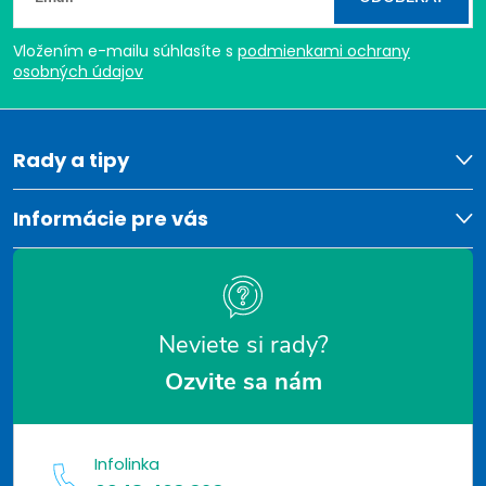
c
á
i
Vložením e-mailu súhlasíte s
podmienkami ochrany
p
osobných údajov
e
ä
p
t
Rady a tipy
r
v
i
Informácie pre vás
k
e
y
v
Neviete si rady?
ý
Ozvite sa nám
p
i
Infolinka