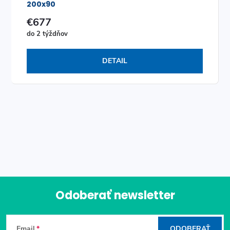
200x90
€677
do 2 týždňov
DETAIL
O
v
l
á
Odoberať newsletter
d
Z
a
Email
ODOBERAŤ