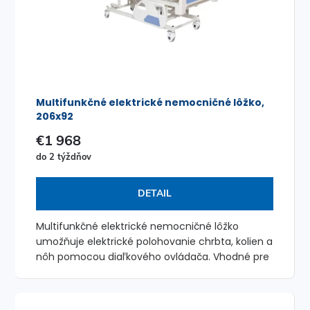
i
s
e
p
p
r
r
Multifunkčné elektrické nemocničné lôžko,
o
206x92
o
€1 968
d
d
do 2 týždňov
u
u
DETAIL
k
k
Multifunkčné elektrické nemocničné lôžko
t
umožňuje elektrické polohovanie chrbta, kolien a
t
nôh pomocou diaľkového ovládača. Vhodné pre
o
domácu aj inštitucionálnu starostlivosť.
o