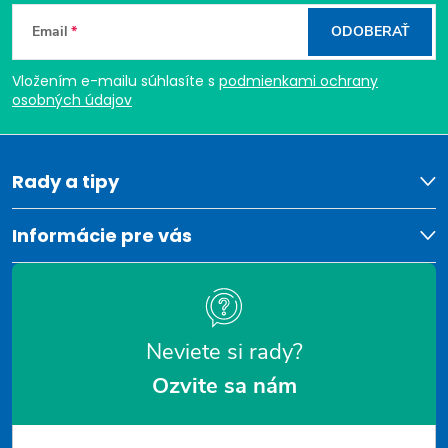
Z
Email
ODOBERAŤ
á
Vložením e-mailu súhlasíte s
podmienkami ochrany
p
osobných údajov
ä
t
Rady a tipy
i
Informácie pre vás
e
Neviete si rady?
Ozvite sa nám