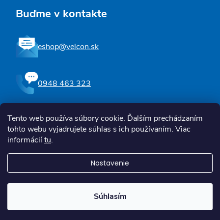
Buďme v kontakte
eshop@velcon.sk
0948 463 323
Tento web používa súbory cookie. Ďalším prechádzaním
Sledujte nás na Facebooku
tohto webu vyjadrujete súhlas s ich používaním. Viac
informácií
tu
.
Nastavenie
Copyright 2026
Zdravotné a kompenzačné pomôcky | Velcon
. Všetky
práva vyhradené.
Súhlasím
Vytvoril Shoptet