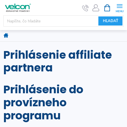
Prejsť
NÁKUPN
KOŠÍK
na
obsah
HĽADAŤ
Domov
Prihlásenie affiliate
partnera
Prihlásenie do
provízneho
programu