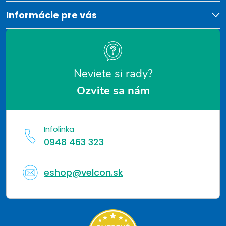
v
i
Informácie pre vás
k
e
y
v
Neviete si rady?
ý
Ozvite sa nám
p
i
Infolinka
s
0948 463 323
u
eshop@velcon.sk