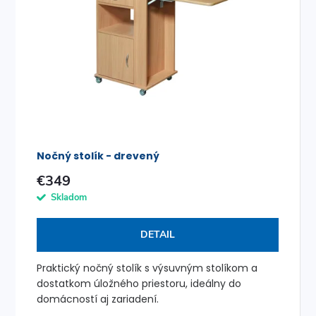
p
Abecedne
n
i
i
s
e
p
p
r
r
Nočný stolík - drevený
o
o
€349
d
Skladom
d
u
DETAIL
u
k
Praktický nočný stolík s výsuvným stolíkom a
k
dostatkom úložného priestoru, ideálny do
t
domácností aj zariadení.