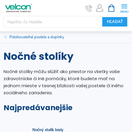
Prejsť
NÁKUPN
KOŠÍK
na
obsah
HĽADAŤ
Polohovateľné postele a doplnky
Nočné stolíky
Nočné stolíky môžu slúžiť ako priestor na všetky vaše
zdravotnícke či iné pomôcky, ktoré budete mať na
jednom mieste v tesnej blízkosti vašej postele či iného
sociálneho zariadenia.
Najpredávanejšie
Nočný stolík biely