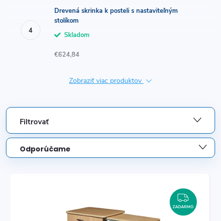
Drevená skrinka k posteli s nastaviteľným
stolíkom
Skladom
€624,84
Zobraziť viac produktov
Filtrovať
R
Odporúčame
a
Najlacnejšie
V
d
Najdrahšie
ý
ZADAR
Najpredávanejšie
e
ZADARMO