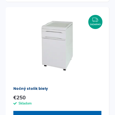
t
o
o
v
ZADAR
v
ZADARMO
Nočný stolík biely
€250
Skladom