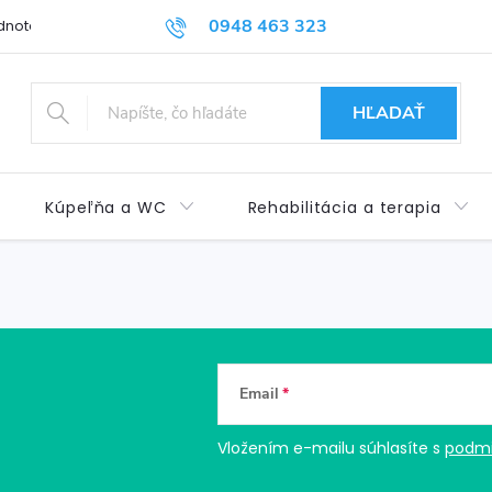
0948 463 323
dnotenie obchodu
Príspevok pre ŤZP
Kontakty
Obchod
HĽADAŤ
Kúpeľňa a WC
Rehabilitácia a terapia
Email
Vložením e-mailu súhlasíte s
podmi