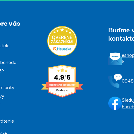
pre vás
Buďme 
kontakt
stele
esho
k
obchodu
ZP
0948
mienky
vy
Sledu
y
Face
rátenie