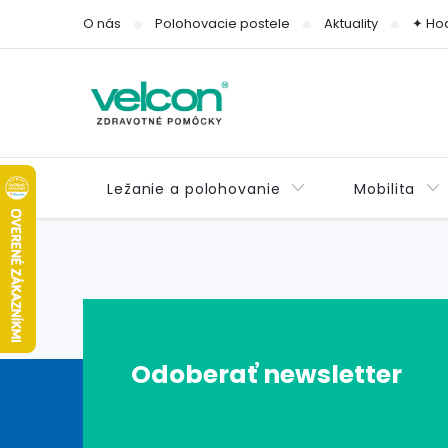
Prejsť
O nás
Polohovacie postele
Aktuality
✦ Ho
na
obsah
Ležanie a polohovanie
Mobilita
Z
Odoberať newsletter
á