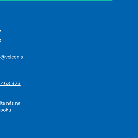
v
e
p@velcon.s
 463 323
jte nás na
booku