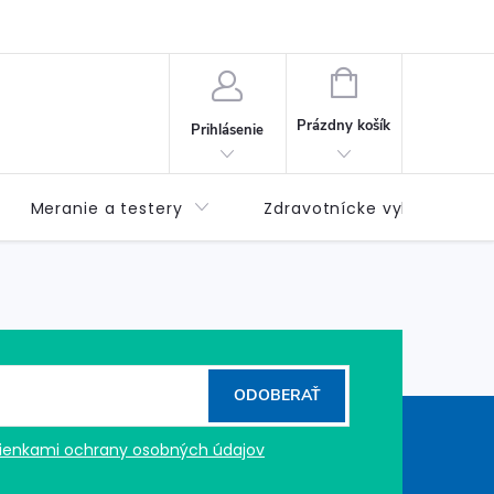
né podmienky
Možnosti dopravy
Možnosti platby
Výda
NÁKUPNÝ
KOŠÍK
Prázdny košík
Prihlásenie
Meranie a testery
Zdravotnícke vybavenie
ODOBERAŤ
enkami ochrany osobných údajov