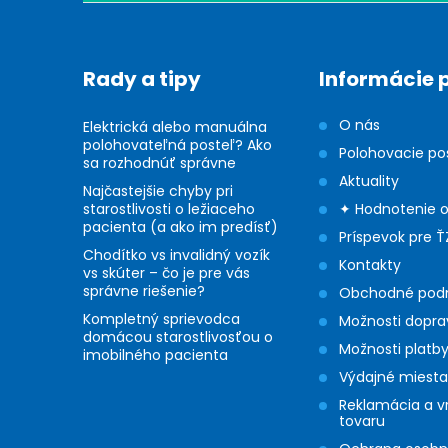
p
ä
Rady a tipy
Informácie 
t
O nás
Elektrická alebo manuálna
i
polohovateľná posteľ? Ako
Polohovacie po
sa rozhodnúť správne
Aktuality
e
Najčastejšie chyby pri
starostlivosti o ležiaceho
✦ Hodnotenie 
pacienta (a ako im predísť)
Príspevok pre Ť
Chodítko vs invalidný vozík
Kontakty
vs skúter – čo je pre vás
správne riešenie?
Obchodné pod
Kompletný sprievodca
Možnosti dopra
domácou starostlivosťou o
Možnosti platb
imobilného pacienta
Výdajné miesta
Reklamácia a v
tovaru