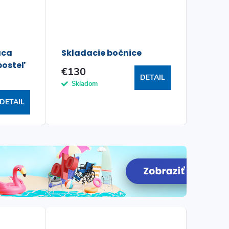
aca
Skladacie bočnice
posteľ
€130
DETAIL
Skladom
DETAIL