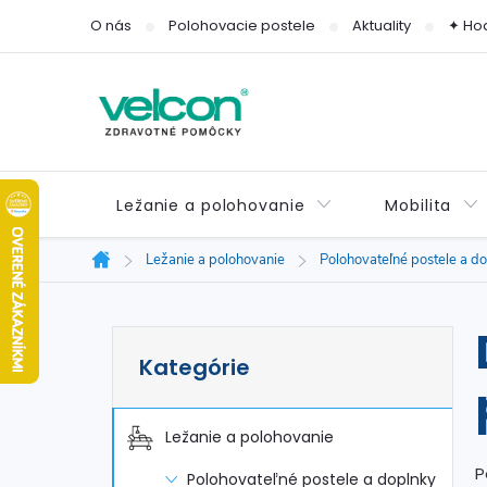
Prejsť
O nás
Polohovacie postele
Aktuality
✦ Ho
na
obsah
Ležanie a polohovanie
Mobilita
Ležanie a polohovanie
Polohovateľné postele a d
Domov
B
Preskočiť
Kategórie
kategórie
o
č
Ležanie a polohovanie
P
Polohovateľné postele a doplnky