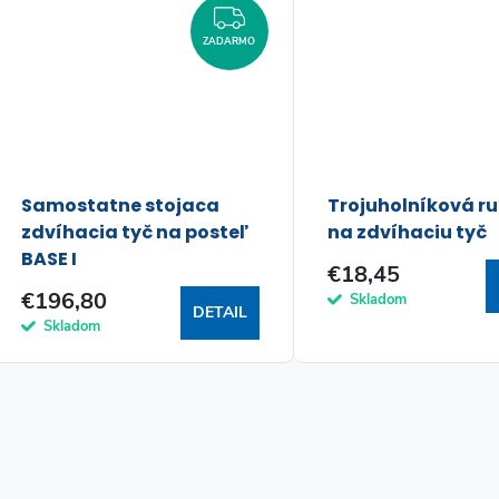
ZADARMO
ZADARMO
Samostatne stojaca
Trojuholníková r
zdvíhacia tyč na posteľ
na zdvíhaciu tyč
BASE I
€18,45
€196,80
Skladom
DETAIL
Skladom
O