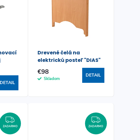
hovací
Drevené čelá na
j
elektrickú posteľ "DIAS"
€98
DETAIL
Skladom
DETAIL
ZADARMO
ZADARMO
ZADARMO
ZADARMO