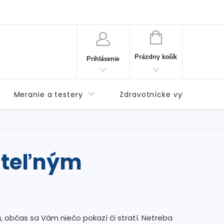
né podmienky
Možnosti dopravy
Možnosti platby
Výda
NÁKUPNÝ
KOŠÍK
Prázdny košík
Prihlásenie
Meranie a testery
Zdravotnícke vybavenie
ateľným
, občas sa Vám niečo pokazí či stratí. Netreba