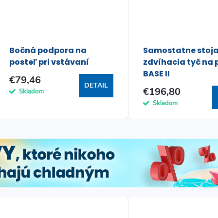
t
o
o
v
v
Bočná podpora na
Samostatne stoj
posteľ pri vstávaní
zdvíhacia tyč na 
BASE II
€79,46
DETAIL
€196,80
Skladom
Skladom