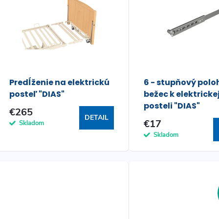
ý
n
p
e
s
p
Predĺženie na elektrickú
6 - stupňový polo
p
posteľ "DIAS"
bežec k elektricke
r
posteli "DIAS"
€265
r
DETAIL
o
€17
Skladom
o
Skladom
d
d
u
u
k
k
t