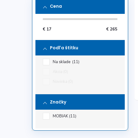
Cena
€
17
€
265
Podľa štítku
Na sklade
11
Akcia
0
Novinka
0
Značky
MOBIAK
11