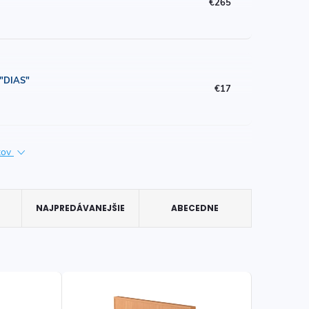
€265
i "DIAS"
€17
ktov
NAJPREDÁVANEJŠIE
ABECEDNE