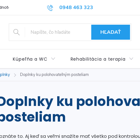
0948 463 323
dnotenie obchodu
Príspevok pre ŤZP
Kontakty
Obchod
HĽADAŤ
Kúpeľňa a WC
Rehabilitácia a terapia
oplnky
Doplnky ku polohovateľným posteliam
Doplnky ku polohov
posteliam
oznáte to. Aj keď sa veľmi snažíte mať všetko pod kontrolou