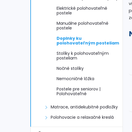
n
v
Elektrické polohovateľné
p
ý
postele
z
Manuálne polohovateľné
p
postele
Doplnky ku
a
polohovateľným posteliam
n
Stolíky k polohovateľným
posteliam
e
Nočné stolíky
Nemocničné lôžka
l
Postele pre seniorov |
Polohovateľné
Matrace, antidekubitné podložky
Polohovacie a relaxačné kreslá