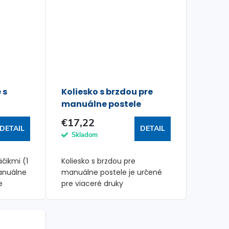
 s
Koliesko s brzdou pre
manuálne postele
€17,22
DETAIL
DETAIL
Skladom
čikmi (1
Koliesko s brzdou pre
anuálne
manuálne postele je určené
e
pre viaceré druky
polohovateľných lôžok.