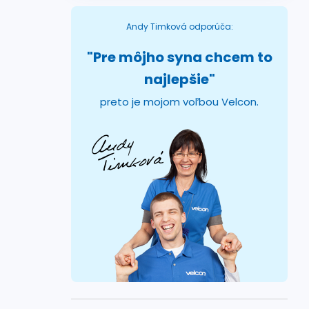
l
Andy Timková odporúča:
"Pre môjho syna chcem to
najlepšie"
preto je mojom voľbou Velcon.
i