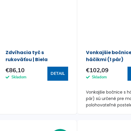
Zdvíhacia tyč s
Vonkajšie bočnice
rukoväťou | Biela
háčikmi (1 pár)
€86,10
€102,09
DETAIL
Skladom
Skladom
Vonkajšie bočnice s há
pár) sú určené pre m
polohovateľné postel
(viaceré druhy).