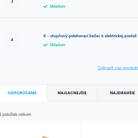
Skladom
6 - stupňový polohovací bežec k elektrickej postel
Skladom
Zobraziť viac produ
R
ODPORÚČAME
NAJLACNEJŠIE
NAJDRAHŠIE
a
d
1
položiek celkom
V
e