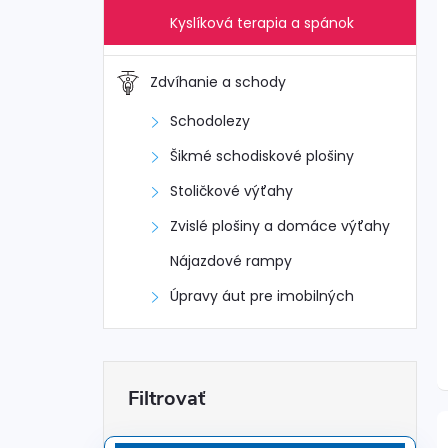
Kyslíková terapia a spánok
Zdvíhanie a schody
Schodolezy
Šikmé schodiskové plošiny
Stoličkové výťahy
Zvislé plošiny a domáce výťahy
Nájazdové rampy
Úpravy áut pre imobilných