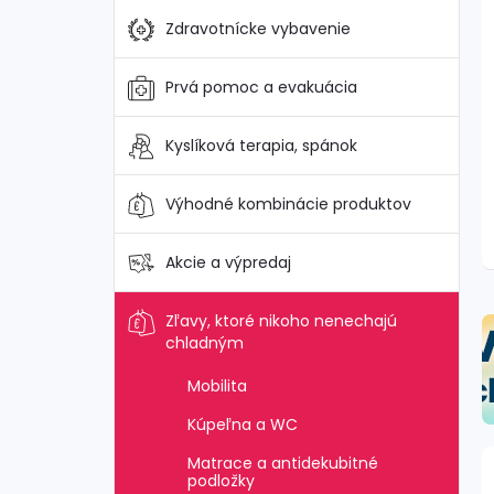
Zdravotnícke vybavenie
Prvá pomoc a evakuácia
Kyslíková terapia, spánok
Výhodné kombinácie produktov
Akcie a výpredaj
Zľavy, ktoré nikoho nenechajú
chladným
Mobilita
Kúpeľna a WC
Matrace a antidekubitné
podložky