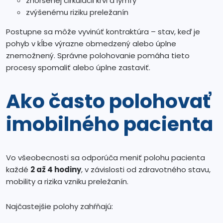
zhoršenej cirkulácii krvi a lymfy
zvýšenému riziku preležanín
Postupne sa môže vyvinúť kontraktúra – stav, keď je
pohyb v kĺbe výrazne obmedzený alebo úplne
znemožnený. Správne polohovanie pomáha tieto
procesy spomaliť alebo úplne zastaviť.
Ako často polohovať
imobilného pacienta
Vo všeobecnosti sa odporúča meniť polohu pacienta
každé
2 až 4 hodiny
, v závislosti od zdravotného stavu,
mobility a rizika vzniku preležanín.
Najčastejšie polohy zahŕňajú: