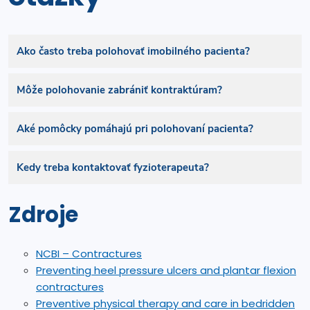
Ako často treba polohovať imobilného pacienta?
Vo väčšine prípadov sa odporúča meniť polohu
Môže polohovanie zabrániť kontraktúram?
každé 2 až 4 hodiny. Frekvencia závisí od zdravotného
stavu pacienta a rizika vzniku preležanín.
Áno. Pravidelné polohovanie pomáha udržiavať
Aké pomôcky pomáhajú pri polohovaní pacienta?
správnu polohu kĺbov, podporuje cirkuláciu krvi a
zabraňuje skracovaniu svalov.
Najčastejšie sa používajú polohovacie vankúše, kliny,
Kedy treba kontaktovať fyzioterapeuta?
role a antidekubitné matrace, ktoré pomáhajú
rozložiť tlak a stabilizovať telo.
Ak sa objaví bolesť, znížený rozsah pohybu alebo
Zdroje
deformácia končatiny, je vhodné vyhľadať odborníka,
ktorý nastaví vhodnú rehabilitáciu.
NCBI – Contractures
Preventing heel pressure ulcers and plantar flexion
contractures
Preventive physical therapy and care in bedridden