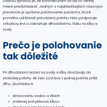
Dobrou správou je, že kontraktúram sa dá vo veľkej
miere predchádzať. Jedným z najdôležitejších nástrojov
prevencie je správne polohovanie pacienta, ktoré
pomáha udržiavať prirodzenú polohu tela, podporuje
cirkuláciu krvi a zabraňuje dlhodobému tlaku na kĺby a
svaly.
Prečo je polohovanie
tak dôležité
Pri dlhodobom ležaní sa svaly a kĺby dostávajú do
statickej polohy. Ak telo zostáva v jednej polohe príliš
dlho, dochádza k:
skracovaniu svalov a šliach
zníženej pohyblivosti kĺbov