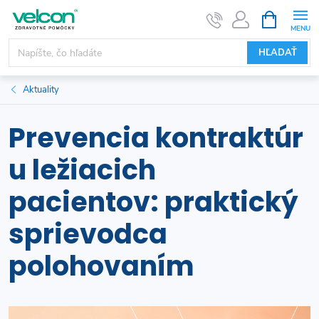
Prejsť
NÁKUPN
KOŠÍK
na
obsah
HĽADAŤ
Aktuality
Prevencia kontraktúr
u ležiacich
pacientov: praktický
sprievodca
polohovaním