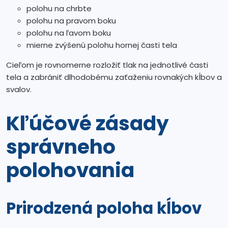
polohu na chrbte
polohu na pravom boku
polohu na ľavom boku
mierne zvýšenú polohu hornej časti tela
Cieľom je rovnomerne rozložiť tlak na jednotlivé časti
tela a zabrániť dlhodobému zaťaženiu rovnakých kĺbov a
svalov.
Kľúčové zásady
správneho
polohovania
Prirodzená poloha kĺbov