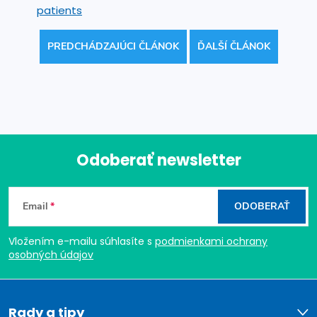
patients
PREDCHÁDZAJÚCI ČLÁNOK
ĎALŠÍ ČLÁNOK
Odoberať newsletter
Z
Email
ODOBERAŤ
á
Vložením e-mailu súhlasíte s
podmienkami ochrany
p
osobných údajov
ä
Rady a tipy