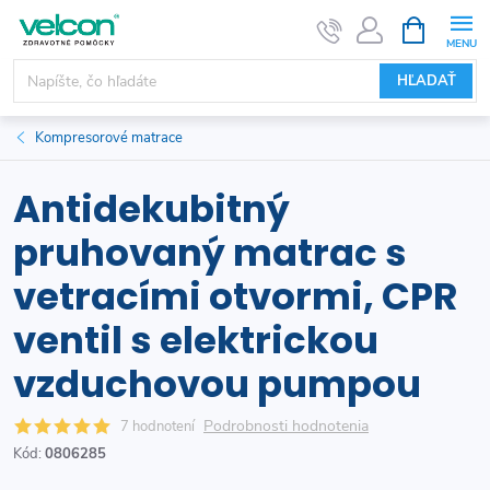
Prejsť
NÁKUPN
KOŠÍK
na
obsah
HĽADAŤ
Kompresorové matrace
Antidekubitný
pruhovaný matrac s
vetracími otvormi, CPR
ventil s elektrickou
vzduchovou pumpou
Podrobnosti hodnotenia
7 hodnotení
Kód:
0806285