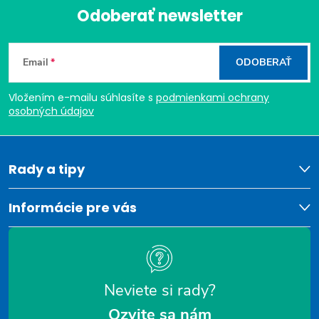
Odoberať newsletter
Z
Email
ODOBERAŤ
á
Vložením e-mailu súhlasíte s
podmienkami ochrany
p
osobných údajov
ä
t
Rady a tipy
i
Informácie pre vás
e
Neviete si rady?
Ozvite sa nám