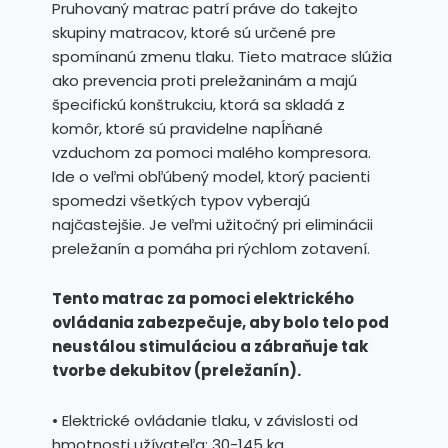
Pruhovaný matrac patrí práve do takejto
skupiny matracov, ktoré sú určené pre
spomínanú zmenu tlaku. Tieto matrace slúžia
ako prevencia proti preležaninám a majú
špecifickú konštrukciu, ktorá sa skladá z
komôr, ktoré sú pravidelne napĺňané
vzduchom za pomoci malého kompresora.
Ide o veľmi obľúbený model, ktorý pacienti
spomedzi všetkých typov vyberajú
najčastejšie. Je veľmi užitočný pri eliminácii
preležanín a pomáha pri rýchlom zotavení.
Tento matrac za pomoci elektrického
ovládania zabezpečuje, aby bolo telo pod
neustálou stimuláciou a zábraňuje tak
tvorbe dekubitov (preležanín).
• Elektrické ovládanie tlaku, v závislosti od
hmotnosti užívateľa: 30-145 kg