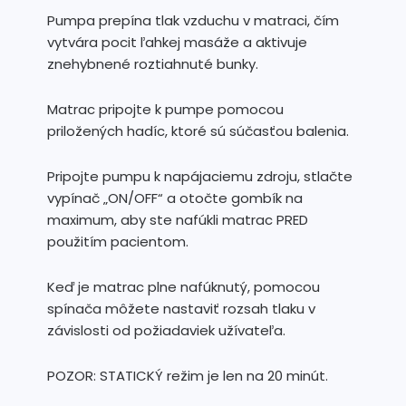
Pumpa prepína tlak vzduchu v matraci, čím
vytvára pocit ľahkej masáže a aktivuje
znehybnené roztiahnuté bunky.
Matrac pripojte k pumpe pomocou
priložených hadíc, ktoré sú súčasťou balenia.
Pripojte pumpu k napájaciemu zdroju, stlačte
vypínač „ON/OFF“ a otočte gombík na
maximum, aby ste nafúkli matrac PRED
použitím pacientom.
Keď je matrac plne nafúknutý, pomocou
spínača môžete nastaviť rozsah tlaku v
závislosti od požiadaviek užívateľa.
POZOR: STATICKÝ režim je len na 20 minút.