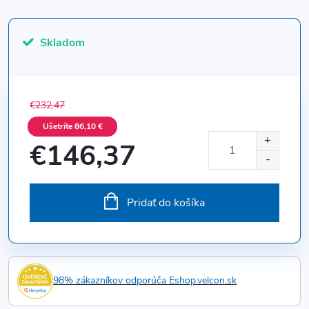
Skladom
€232,47
Ušetríte 86,10 €
€146,37
Jednotková
cena:
Pridať do košíka
98% zákazníkov odporúča Eshop.velcon.sk