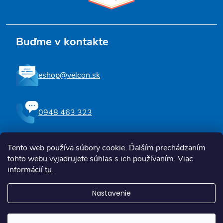
Buďme v kontakte
eshop@velcon.sk
0948 463 323
Tento web používa súbory cookie. Ďalším prechádzaním
Sledujte nás na Facebooku
tohto webu vyjadrujete súhlas s ich používaním. Viac
informácií
tu
.
Nastavenie
Copyright 2026
Zdravotné a kompenzačné pomôcky | Velcon
. Všetky
práva vyhradené.