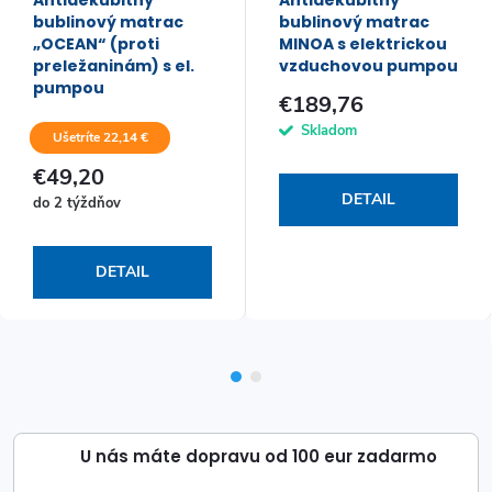
Antidekubitný
Antidekubitný
bublinový matrac
bublinový matrac
„OCEAN“ (proti
MINOA s elektrickou
preležaninám) s el.
vzduchovou pumpou
pumpou
€189,76
Skladom
Ušetríte 22,14 €
€49,20
DETAIL
do 2 týždňov
DETAIL
U nás máte dopravu od 100 eur zadarmo