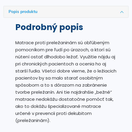
Popis produktu
Podrobný popis
Matrace proti preležaninám sú obľúbeným
pomocníkom pre ľudí po úrazoch, a ktorí sú
nútení ostať dlhodobo ležať. Využitie nájdu aj
pri chronických pacientoch a ocenia ho aj
starší ľudia. Všetci dobre vieme, že o ležiacich
pacientov by sa malo starať osobitným
spôsobom a to s dôrazom na zabránenie
tvorbe preležanín. Ani tie najdrahšie „bežné“
matrace nedokážu dostatočne pomôcť tak,
ako to dokážu špecializované matrace
určené v prevencii proti dekubitom
(preležaninám).