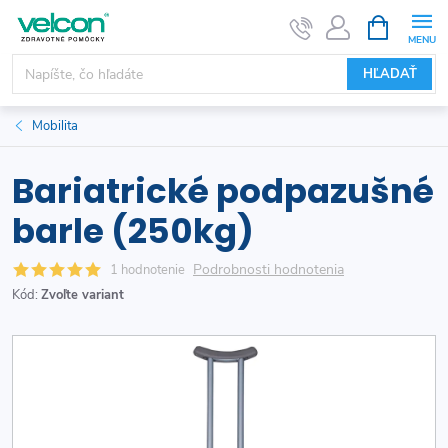
Prejsť
NÁKUPN
KOŠÍK
na
obsah
HĽADAŤ
Mobilita
Bariatrické podpazušné
barle (250kg)
Podrobnosti hodnotenia
1 hodnotenie
Kód:
Zvoľte variant