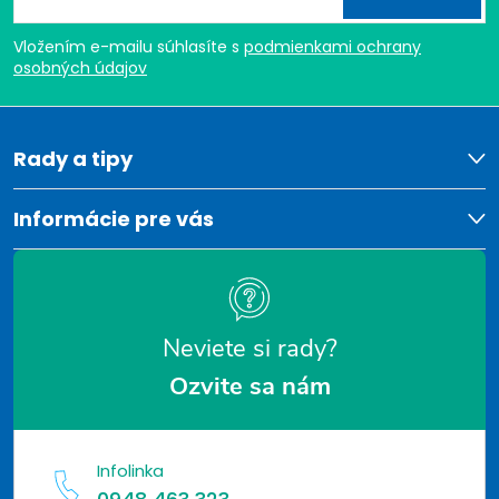
á
Vložením e-mailu súhlasíte s
podmienkami ochrany
p
osobných údajov
ä
t
Rady a tipy
i
Informácie pre vás
e
Neviete si rady?
Ozvite sa nám
Infolinka