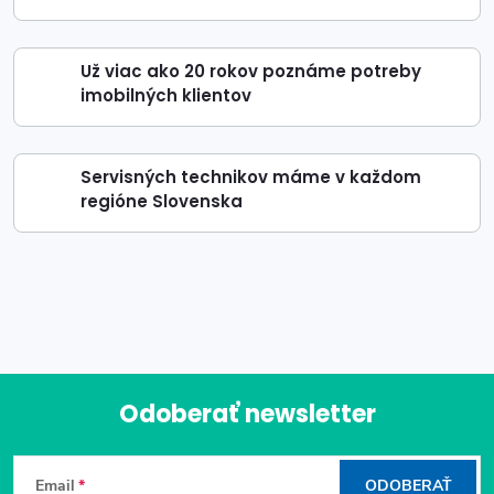
Už viac ako 20 rokov poznáme potreby
imobilných klientov
Servisných technikov máme v každom
regióne Slovenska
Odoberať newsletter
Z
Email
ODOBERAŤ