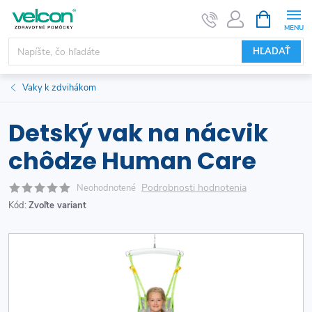
Prejsť
NÁKUPN
KOŠÍK
na
obsah
HĽADAŤ
Vaky k zdvihákom
Detský vak na nácvik
chôdze Human Care
Podrobnosti hodnotenia
Neohodnotené
Kód:
Zvoľte variant