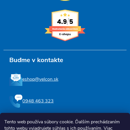
Buďme v kontakte
eshop@velcon.sk
0948 463 323
Tento web používa súbory cookie. Ďalším prechádzaním
Sledujte nás na Facebooku
tohto webu vyjadrujete súhlas s ich používaním. Viac