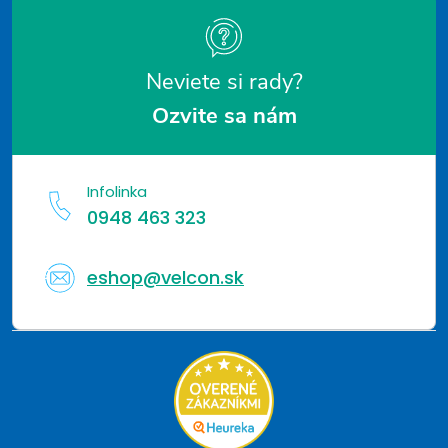
e
Neviete si rady?
Ozvite sa nám
Infolinka
0948 463 323
eshop@velcon.sk