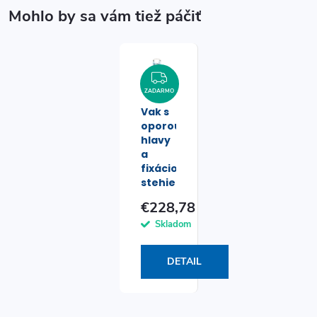
ZADARMO
ZADARMO
Vak s
oporou
hlavy
a
fixáciou
stehien
€228,78
Skladom
DETAIL