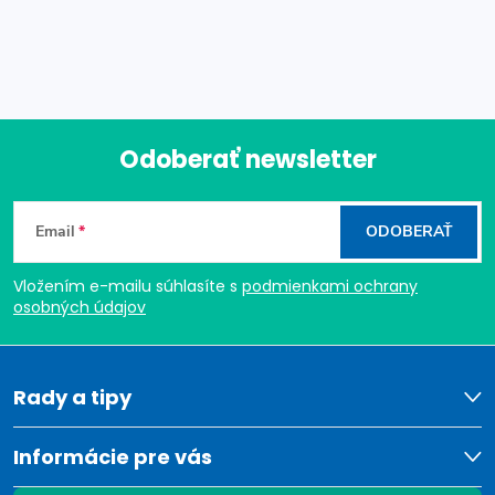
Odoberať newsletter
Z
Email
ODOBERAŤ
á
Vložením e-mailu súhlasíte s
podmienkami ochrany
p
osobných údajov
ä
t
Rady a tipy
i
Informácie pre vás