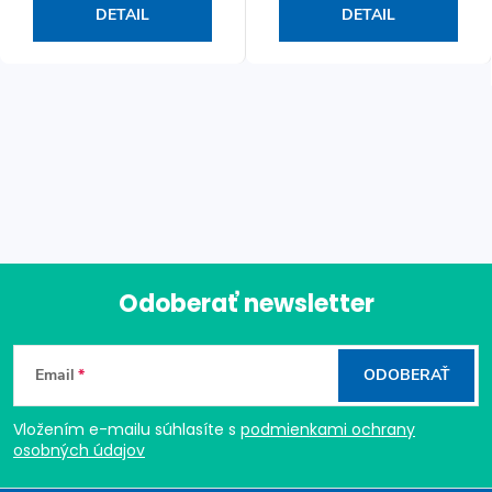
DETAIL
DETAIL
Odoberať newsletter
Z
Email
ODOBERAŤ
á
Vložením e-mailu súhlasíte s
podmienkami ochrany
p
osobných údajov