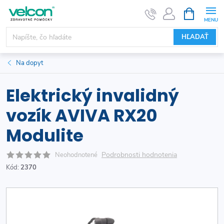
Prejsť
NÁKUPN
KOŠÍK
na
obsah
HĽADAŤ
Na dopyt
Elektrický invalidný
vozík AVIVA RX20
Modulite
Podrobnosti hodnotenia
Neohodnotené
Kód:
2370