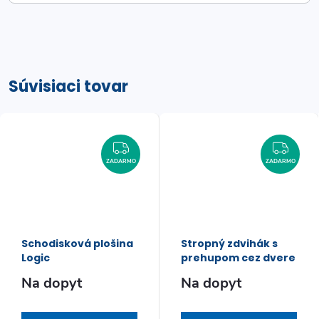
Súvisiaci tovar
ZADARMO
ZAD
ZADARMO
ZADARMO
Schodisková plošina
Stropný zdvihák s
Logic
prehupom cez dvere
Na dopyt
Na dopyt