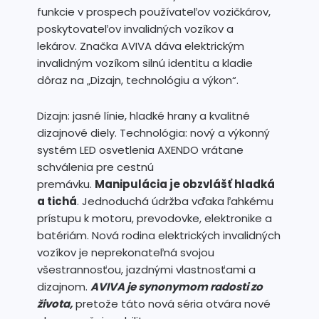
funkcie v prospech používateľov vozičkárov,
poskytovateľov invalidných vozíkov a
lekárov. Značka AVIVA dáva elektrickým
invalidným vozíkom silnú identitu a kladie
dôraz na „Dizajn, technológiu a výkon“.
Dizajn: jasné línie, hladké hrany a kvalitné
dizajnové diely. Technológia: nový a výkonný
systém LED osvetlenia AXENDO vrátane
schválenia pre cestnú
premávku.
Manipulácia je obzvlášť hladká
a tichá
. Jednoduchá údržba vďaka ľahkému
prístupu k motoru, prevodovke, elektronike a
batériám. Nová rodina elektrických invalidných
vozíkov je neprekonateľná svojou
všestrannosťou, jazdnými vlastnosťami a
dizajnom.
AVIVA je synonymom radosti zo
života,
pretože táto nová séria otvára nové