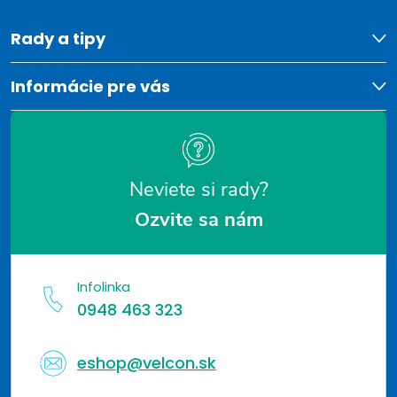
ä
t
Rady a tipy
i
Informácie pre vás
e
Neviete si rady?
Ozvite sa nám
Infolinka
0948 463 323
eshop@velcon.sk