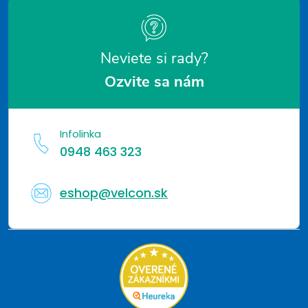
e
Neviete si rady?
Ozvite sa nám
Infolinka
0948 463 323
eshop@velcon.sk