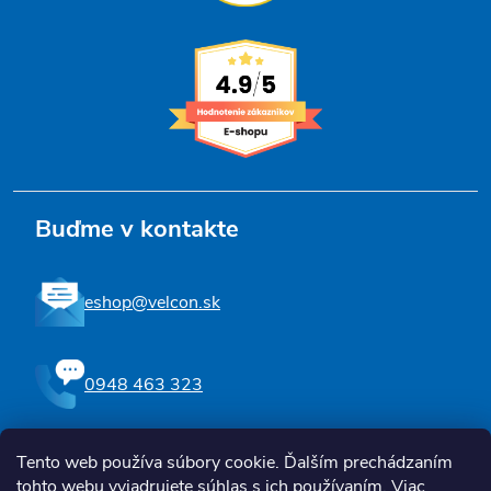
Buďme v kontakte
eshop@velcon.sk
0948 463 323
Tento web používa súbory cookie. Ďalším prechádzaním
Sledujte nás na Facebooku
tohto webu vyjadrujete súhlas s ich používaním. Viac