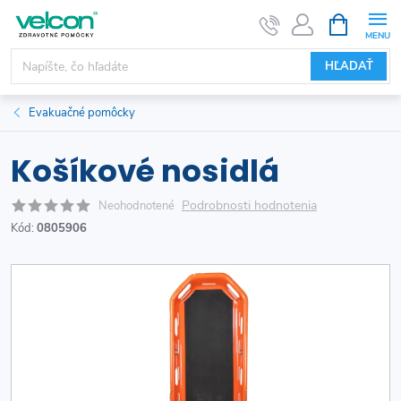
Prejsť
NÁKUPN
KOŠÍK
na
obsah
HĽADAŤ
Evakuačné pomôcky
Košíkové nosidlá
Podrobnosti hodnotenia
Neohodnotené
Kód:
0805906