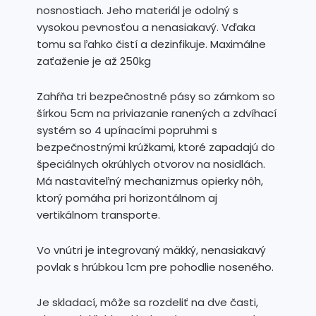
nosnostiach. Jeho materiál je odolný s
vysokou pevnosťou a nenasiakavý. Vďaka
tomu sa ľahko čistí a dezinfikuje. Maximálne
zaťaženie je až 250kg
Zahŕňa tri bezpečnostné pásy so zámkom so
šírkou 5cm na priviazanie ranených a zdvíhací
systém so 4 upínacími popruhmi s
bezpečnostnými krúžkami, ktoré zapadajú do
špeciálnych okrúhlych otvorov na nosidlách.
Má nastaviteľný mechanizmus opierky nôh,
ktorý pomáha pri horizontálnom aj
vertikálnom transporte.
Vo vnútri je integrovaný mäkký, nenasiakavý
povlak s hrúbkou 1cm pre pohodlie noseného.
Je skladací, môže sa rozdeliť na dve časti,