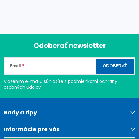
Odoberať newsletter
Z
Email
ODOBERAŤ
á
Vložením e-mailu súhlasíte s
podmienkami ochrany
p
osobných údajov
ä
t
Rady a tipy
i
Informácie pre vás