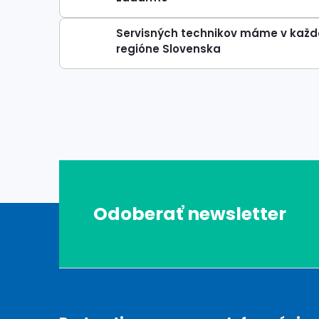
Servisných technikov máme v kaž
regióne Slovenska
Z
Odoberať newsletter
á
p
ä