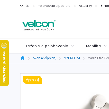
Prejsť
O nás
Polohovacie postele
Aktuality
✦ Ho
na
obsah
Ležanie a polohovanie
Mobilita
Akcie a výpredaj
VÝPREDAJ
Madlo Etac Fle
Domov
Výpredaj