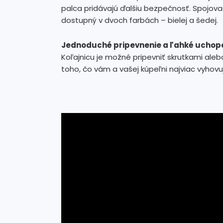
palca pridávajú ďalšiu bezpečnosť. Spojovac
dostupný v dvoch farbách – bielej a šedej.
Jednoduché pripevnenie a ľahké uchop
Koľajnicu je možné pripevniť skrutkami alebo
toho, čo vám a vašej kúpeľni najviac vyhovu