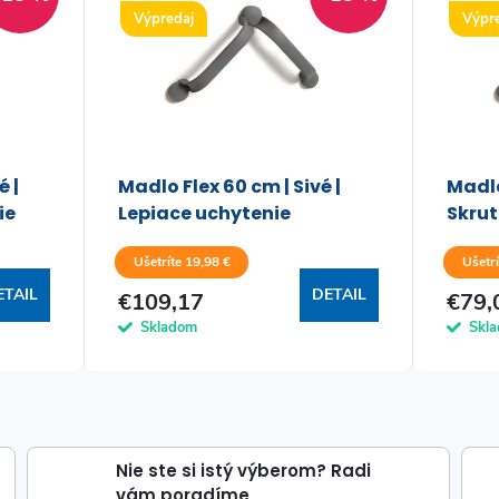
Výpredaj
Výpr
é |
Madlo Flex 60 cm | Sivé |
Madlo
ie
Lepiace uchytenie
Skrut
Ušetríte 19,98 €
Ušetrí
ETAIL
DETAIL
€109,17
€79,
Skladom
Skl
Nie ste si istý výberom? Radi
vám poradíme