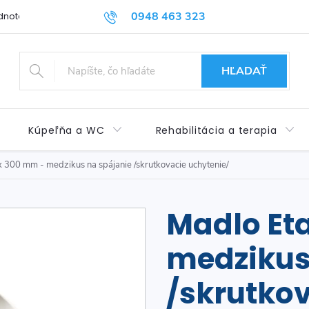
0948 463 323
dnotenie obchodu
Príspevok pre ŤZP
Kontakty
Obchod
HĽADAŤ
Kúpeľňa a WC
Rehabilitácia a terapia
x 300 mm - medzikus na spájanie /skrutkovacie uchytenie/
Madlo Et
medzikus
/skrutkov