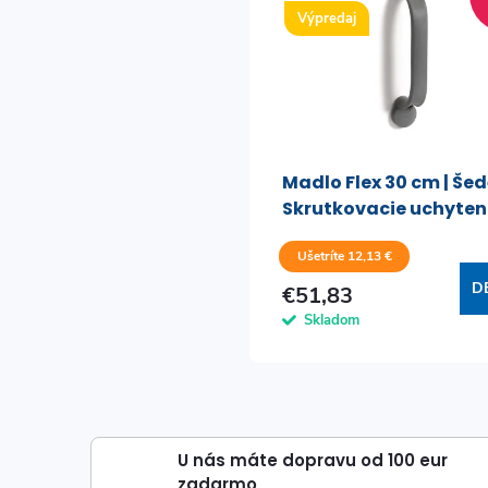
Výpredaj
Madlo Flex 30 cm | Šed
Skrutkovacie uchyten
Ušetríte 12,13 €
D
€51,83
Skladom
U nás máte dopravu od 100 eur
zadarmo