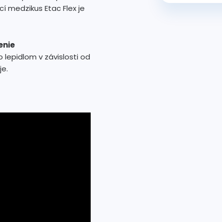
í medzikus Etac Flex je
enie
 lepidlom v závislosti od
je.