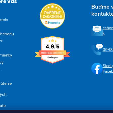
pre vás
Buďme 
kontakt
stele
esho
k
obchodu
ZP
0948
mienky
vy
Sledu
y
Face
rátenie
ných
iate