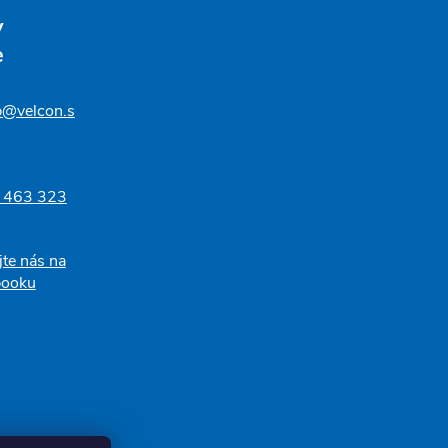
v
e
p@velcon.s
 463 323
jte nás na
booku