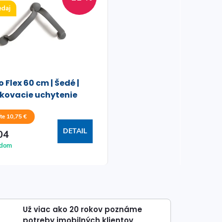
edaj
 Flex 60 cm | Šedé |
kovacie uchytenie
te 10,75 €
DETAIL
04
adom
Už viac ako 20 rokov poznáme
potreby imobilných klientov