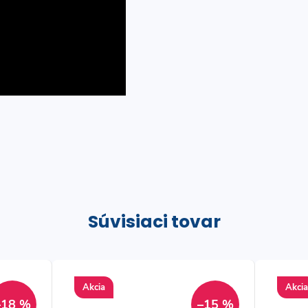
Súvisiaci tovar
Akcia
Akcia
–18 %
–15 %