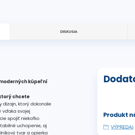
DISKUSIA
Dodat
o moderných kúpeľní
ktorý chcete
dizajn, ktorý dokonale
ý vďaka svojej
Produkt ná
ie spojiť niekoľko
stabilné uchopenie, aj
VÝPREDAJ
níkový tvar a opierka