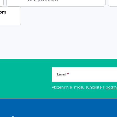
dom
Email
Vložením e-mailu súhlasíte s
podmi