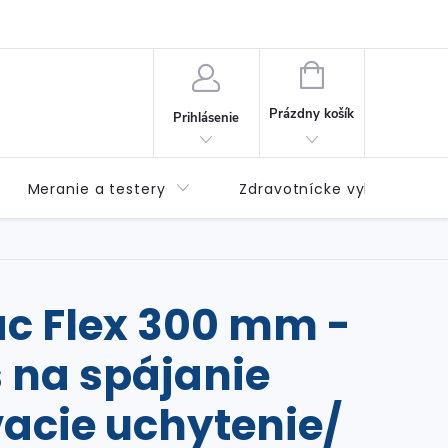
né podmienky
Možnosti dopravy
Možnosti platby
Výda
NÁKUPNÝ
KOŠÍK
Prázdny košík
Prihlásenie
Meranie a testery
Zdravotnícke vybavenie
ac Flex 300 mm -
 na spájanie
acie uchytenie/