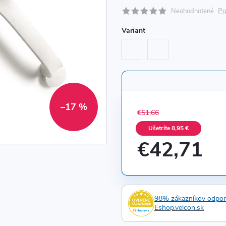
Po
Neohodnotené
Variant
–17 %
€51,66
Ušetríte 8,95 €
€42,71
Jednotková
cena:
98% zákazníkov odpo
Eshop.velcon.sk