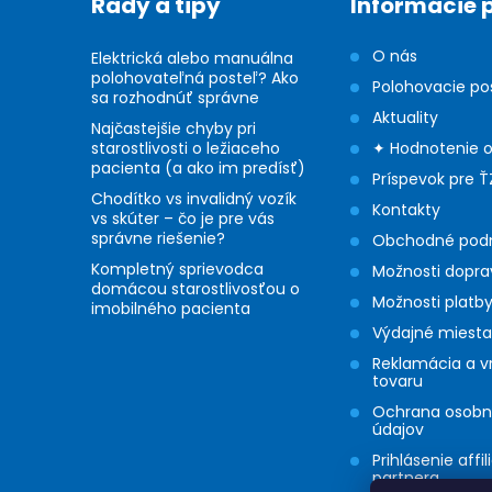
Rady a tipy
Informácie 
t
O nás
Elektrická alebo manuálna
i
polohovateľná posteľ? Ako
Polohovacie po
sa rozhodnúť správne
Aktuality
e
Najčastejšie chyby pri
starostlivosti o ležiaceho
✦ Hodnotenie 
pacienta (a ako im predísť)
Príspevok pre Ť
Chodítko vs invalidný vozík
Kontakty
vs skúter – čo je pre vás
správne riešenie?
Obchodné pod
Kompletný sprievodca
Možnosti dopra
domácou starostlivosťou o
Možnosti platb
imobilného pacienta
Výdajné miesta
Reklamácia a v
tovaru
Ochrana osob
údajov
Prihlásenie affil
partnera