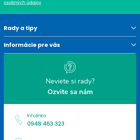
p
osobných údajov
ä
t
Rady a tipy
i
Informácie pre vás
e
Neviete si rady?
Ozvite sa nám
Infolinka
0948 463 323