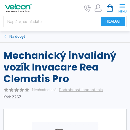
Prejsť
NÁKUPN
KOŠÍK
na
obsah
HĽADAŤ
Na dopyt
Mechanický invalidný
vozík Invacare Rea
Clematis Pro
Podrobnosti hodnotenia
Neohodnotené
Kód:
2267