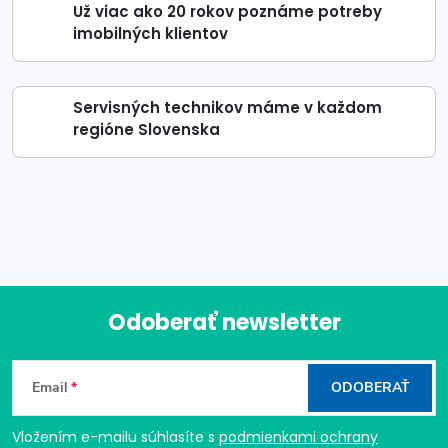
Už viac ako 20 rokov poznáme potreby
imobilných klientov
Servisných technikov máme v každom
regióne Slovenska
Odoberať newsletter
Z
Email
ODOBERAŤ
á
Vložením e-mailu súhlasíte s
podmienkami ochrany