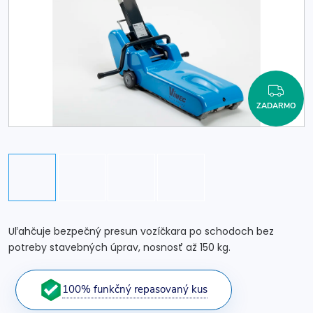
ZAD
ZADARMO
Uľahčuje bezpečný presun vozíčkara po schodoch bez
potreby stavebných úprav, nosnosť až 150 kg.
100% funkčný repasovaný kus