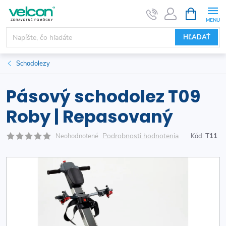
Prejsť
NÁKUPN
KOŠÍK
na
obsah
HĽADAŤ
Schodolezy
Pásový schodolez T09
Roby | Repasovaný
Podrobnosti hodnotenia
Neohodnotené
Kód:
T11