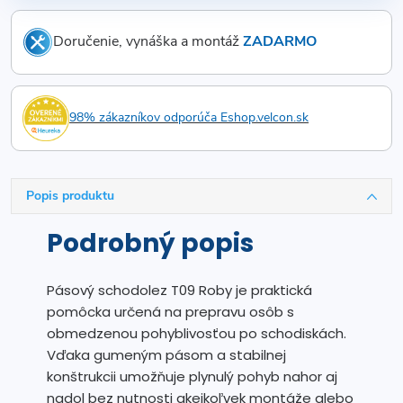
Doručenie, vynáška a montáž
ZADARMO
98% zákazníkov odporúča Eshop.velcon.sk
Popis produktu
Podrobný popis
Pásový schodolez T09 Roby je praktická
pomôcka určená na prepravu osôb s
obmedzenou pohyblivosťou po schodiskách.
Vďaka gumeným pásom a stabilnej
konštrukcii umožňuje plynulý pohyb nahor aj
nadol bez nutnosti akejkoľvek montáže alebo