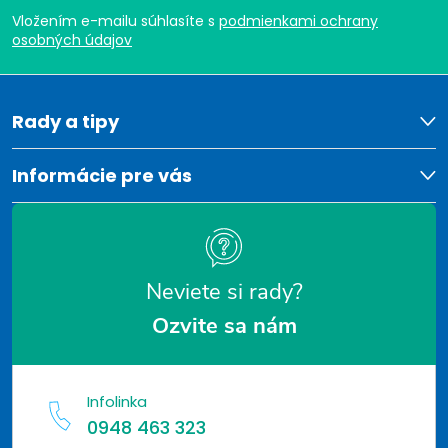
Vložením e-mailu súhlasíte s
podmienkami ochrany
p
osobných údajov
ä
t
Rady a tipy
i
Informácie pre vás
e
Neviete si rady?
Ozvite sa nám
Infolinka
0948 463 323