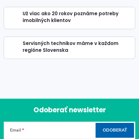
Už viac ako 20 rokov poznáme potreby
imobilných klientov
Servisných technikov máme v každom
regióne Slovenska
Odoberať newsletter
Z
Email
ODOBERAŤ
á