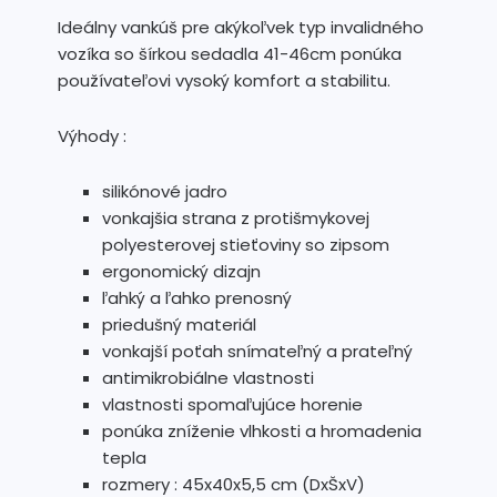
Ideálny vankúš pre akýkoľvek typ invalidného
vozíka so šírkou sedadla 41-46cm ponúka
používateľovi vysoký komfort a stabilitu.
Výhody :
silikónové jadro
vonkajšia strana z protišmykovej
polyesterovej stieťoviny so zipsom
ergonomický dizajn
ľahký a ľahko prenosný
priedušný materiál
vonkajší poťah snímateľný a prateľný
antimikrobiálne vlastnosti
vlastnosti spomaľujúce horenie
ponúka zníženie vlhkosti a hromadenia
tepla
rozmery : 45x40x5,5 cm (DxŠxV)