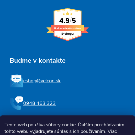
Buďme v kontakte
eshop@velcon.sk
0948 463 323
Tento web používa súbory cookie. Ďalším prechádzaním
Sledujte nás na Facebooku
tohto webu vyjadrujete súhlas s ich používaním. Viac