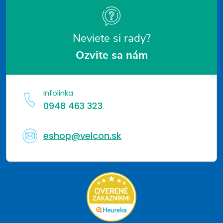
e
Neviete si rady?
Ozvite sa nám
Infolinka
0948 463 323
eshop@velcon.sk