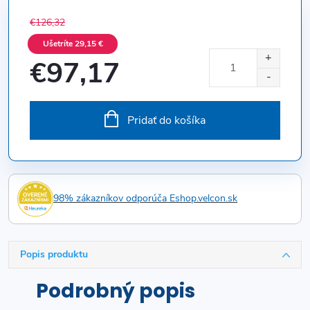
€126,32
Ušetríte 29,15 €
€97,17
Jednotková
cena:
Pridať do košíka
98% zákazníkov odporúča Eshop.velcon.sk
Popis produktu
Podrobný popis