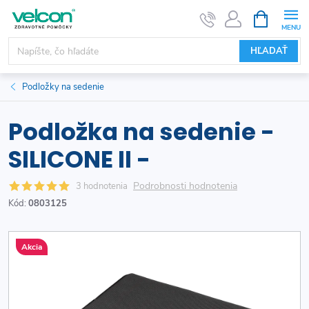
Prejsť
NÁKUPN
KOŠÍK
na
obsah
HĽADAŤ
Podložky na sedenie
Podložka na sedenie -
SILICONE II -
Podrobnosti hodnotenia
3 hodnotenia
Kód:
0803125
Akcia