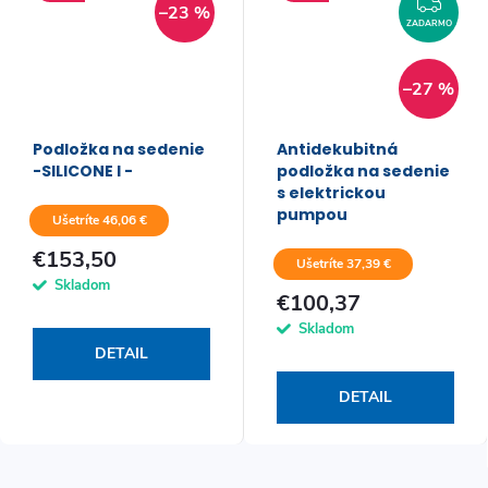
ARMO
ZAD
–23 %
ZADARMO
–27 %
Podložka na sedenie
Antidekubitná
-SILICONE I -
podložka na sedenie
s elektrickou
pumpou
Ušetríte 46,06 €
€153,50
Ušetríte 37,39 €
Skladom
€100,37
Skladom
DETAIL
DETAIL