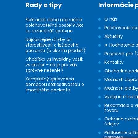
ä
Rady a tipy
Informácie 
t
O nás
Elektrická alebo manuálna
i
polohovateľná posteľ? Ako
Polohovacie po
sa rozhodnúť správne
Aktuality
e
Najčastejšie chyby pri
starostlivosti o ležiaceho
✦ Hodnotenie 
pacienta (a ako im predísť)
Príspevok pre Ť
Chodítko vs invalidný vozík
Kontakty
vs skúter – čo je pre vás
správne riešenie?
Obchodné pod
Kompletný sprievodca
Možnosti dopra
domácou starostlivosťou o
Možnosti platb
imobilného pacienta
Výdajné miesta
Reklamácia a v
tovaru
Ochrana osob
údajov
Prihlásenie affil
partnera