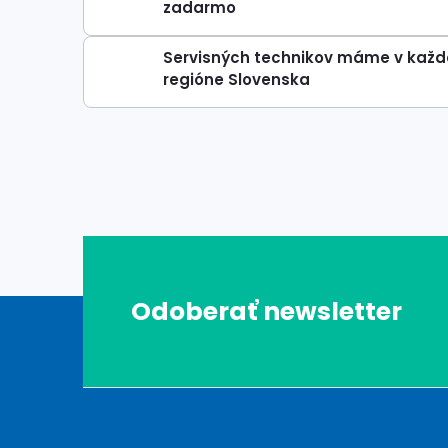
zadarmo
Servisných technikov máme v kaž
regióne Slovenska
Z
Odoberať newsletter
á
p