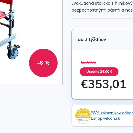
Evakuačná stolička s hliníko
bezpečnostnými pásmi a nosn
do 2 týždňov
–6 %
€377,61
Ušetríte 24,60 €
€353,01
Jednotková
cena:
98% zákazníkov odpo
Eshop.velcon.sk