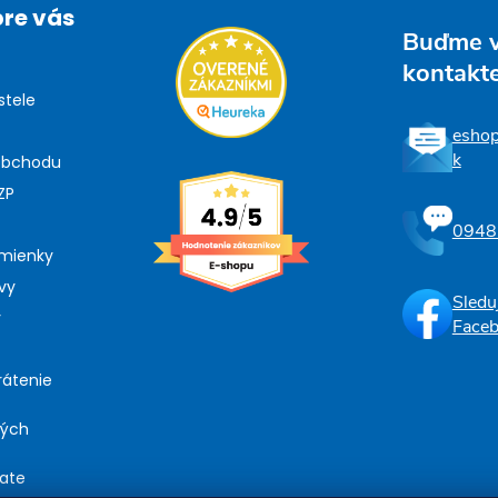
pre vás
Buďme 
kontakt
stele
esho
k
obchodu
ZP
0948
mienky
vy
Sledu
y
Face
rátenie
ných
iate