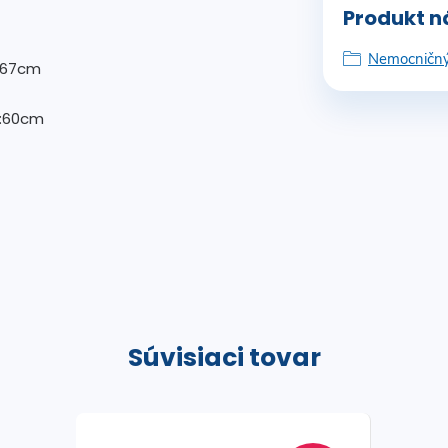
Produkt ná
Nemocničný
H:67cm
 H:60cm
Súvisiaci tovar