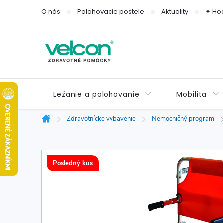
Prejsť
O nás
Polohovacie postele
Aktuality
✦ Ho
na
obsah
Ležanie a polohovanie
Mobilita
Zdravotnícke vybavenie
Nemocničný program
Domov
Posledný kus