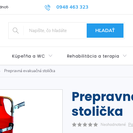
0948 463 323
dnotenie obchodu
Príspevok pre ŤZP
Kontakty
Obchod
HĽADAŤ
Kúpeľňa a WC
Rehabilitácia a terapia
Prepravná evakuačná stolička
Prepravn
stolička
Po
Neohodnotené