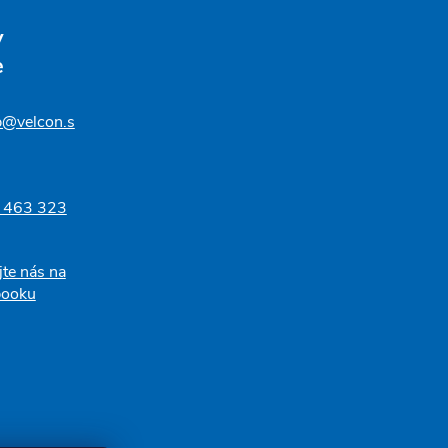
v
e
p@velcon.s
 463 323
jte nás na
booku