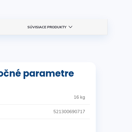
SÚVISIACE PRODUKTY
očné parametre
16 kg
521300690717