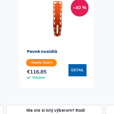
–40 %
Pevné nosidlá
Ušetríte 79,95 €
DETAIL
€116,85
Skladom
Nie ste si istý výberom? Radi