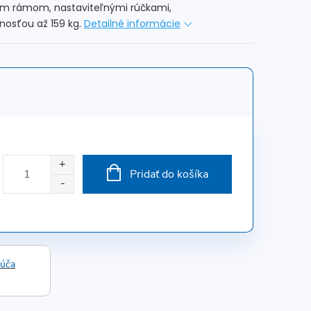
vým rámom, nastaviteľnými rúčkami,
osťou až 159 kg.
Detailné informácie
Pridať do košíka
rúča