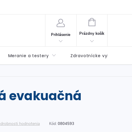
né podmienky
Možnosti dopravy
Možnosti platby
Výda
NÁKUPNÝ
KOŠÍK
Prázdny košík
Prihlásenie
Meranie a testery
Zdravotnícke vybavenie
á evakuačná
drobnosti hodnotenia
Kód:
0804593