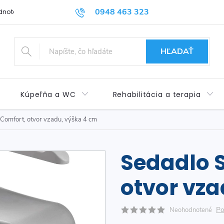
0948 463 323
dnotenie obchodu
Príspevok pre ŤZP
Kontakty
Obchod
HĽADAŤ
Kúpeľňa a WC
Rehabilitácia a terapia
 Comfort, otvor vzadu, výška 4 cm
Sedadlo S
otvor vza
Po
Neohodnotené