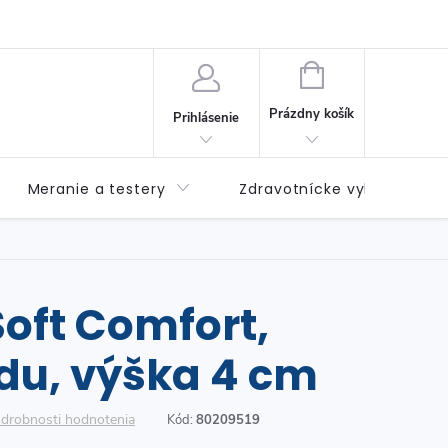
né podmienky
Možnosti dopravy
Možnosti platby
Výda
NÁKUPNÝ
KOŠÍK
Prázdny košík
Prihlásenie
Meranie a testery
Zdravotnícke vybavenie
oft Comfort,
du, výška 4 cm
drobnosti hodnotenia
Kód:
80209519