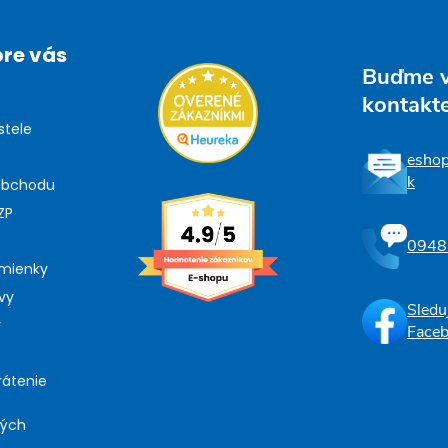
pre vás
Buďme 
kontakt
stele
esho
k
obchodu
ZP
0948
mienky
vy
Sledu
y
Face
rátenie
ných