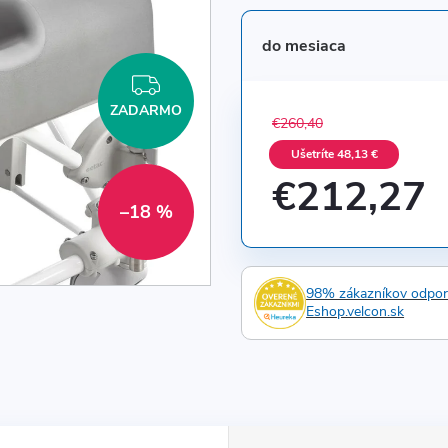
do mesiaca
ZADARMO
ZADARMO
€260,40
Ušetríte 48,13 €
€212,27
–18 %
Jednotková
cena:
98% zákazníkov odpo
Eshop.velcon.sk