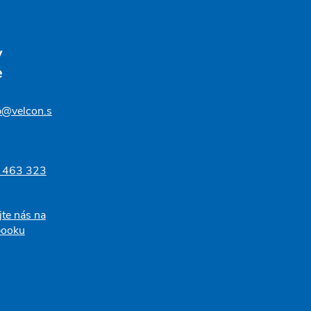
v
e
p@velcon.s
 463 323
jte nás na
booku