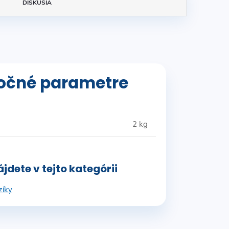
DISKUSIA
očné parametre
2 kg
jdete v tejto kategórii
zíky