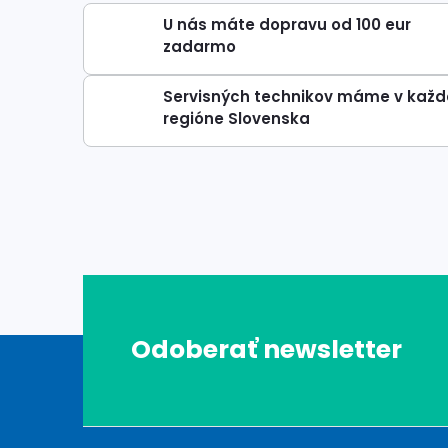
U nás máte dopravu od 100 eur
zadarmo
Servisných technikov máme v kaž
regióne Slovenska
Z
Odoberať newsletter
á