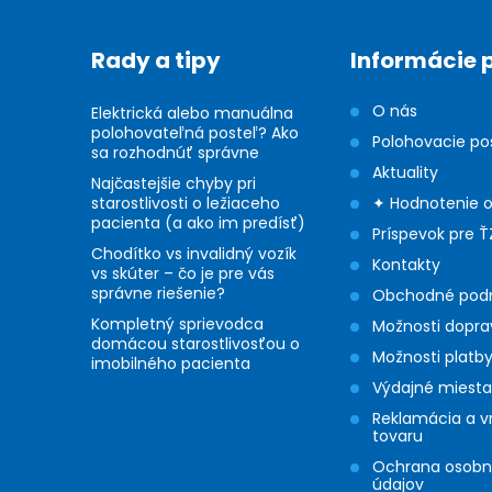
p
ä
Rady a tipy
Informácie 
t
O nás
Elektrická alebo manuálna
i
polohovateľná posteľ? Ako
Polohovacie po
sa rozhodnúť správne
Aktuality
e
Najčastejšie chyby pri
starostlivosti o ležiaceho
✦ Hodnotenie 
pacienta (a ako im predísť)
Príspevok pre Ť
Chodítko vs invalidný vozík
Kontakty
vs skúter – čo je pre vás
správne riešenie?
Obchodné pod
Kompletný sprievodca
Možnosti dopra
domácou starostlivosťou o
Možnosti platb
imobilného pacienta
Výdajné miesta
Reklamácia a v
tovaru
Ochrana osob
údajov