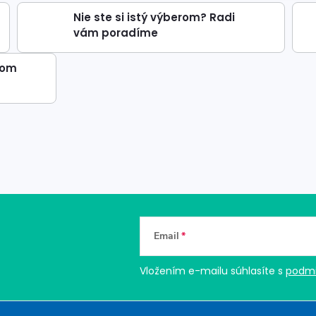
Nie ste si istý výberom? Radi
vám poradíme
dom
Email
Vložením e-mailu súhlasíte s
podmi