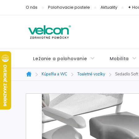
Prejsť
O nás
Polohovacie postele
Aktuality
✦ Ho
na
obsah
Ležanie a polohovanie
Mobilita
Kúpeľňa a WC
Toaletné vozíky
Sedadlo Soft
Domov