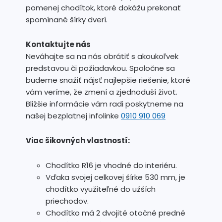
pomenej chodítok, ktoré dokážu prekonať
spomínané šírky dverí.
Kontaktujte nás
Neváhajte sa na nás obrátiť s akoukoľvek
predstavou či požiadavkou. Spoločne sa
budeme snažiť nájsť najlepšie riešenie, ktoré
vám veríme, že zmení a zjednoduší život.
Bližšie informácie vám radi poskytneme na
našej bezplatnej infolinke
0910 910 069
Viac šikovných vlastností:
Chodítko R16 je vhodné do interiéru.
Vďaka svojej celkovej šírke 530 mm, je
chodítko využiteľné do užších
priechodov.
Chodítko má 2 dvojité otočné predné