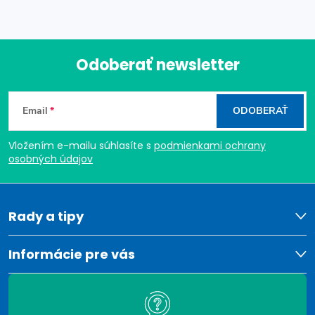
Odoberať newsletter
Z
Email
ODOBERAŤ
á
Vložením e-mailu súhlasíte s
podmienkami ochrany
p
osobných údajov
ä
t
Rady a tipy
i
Informácie pre vás
e