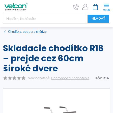
Prejsť
NÁKUPN
KOŠÍK
na
obsah
HĽADAŤ
Chodítka, podpora chôdze
Skladacie chodítko R16
– prejde cez 60cm
široké dvere
Podrobnosti hodnotenia
Neohodnotené
Kód:
R16