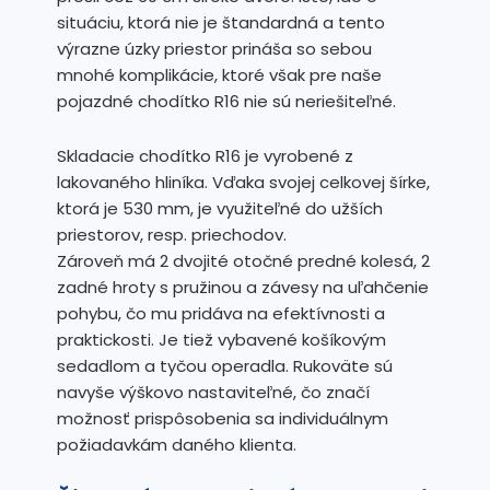
situáciu, ktorá nie je štandardná a tento
výrazne úzky priestor prináša so sebou
mnohé komplikácie, ktoré však pre naše
pojazdné chodítko R16 nie sú neriešiteľné.
Skladacie chodítko R16 je vyrobené z
lakovaného hliníka. Vďaka svojej celkovej šírke,
ktorá je 530 mm, je využiteľné do užších
priestorov, resp. priechodov.
Zároveň má 2 dvojité otočné predné kolesá, 2
zadné hroty s pružinou a závesy na uľahčenie
pohybu, čo mu pridáva na efektívnosti a
praktickosti. Je tiež vybavené košíkovým
sedadlom a tyčou operadla. Rukoväte sú
navyše výškovo nastaviteľné, čo značí
možnosť prispôsobenia sa individuálnym
požiadavkám daného klienta.