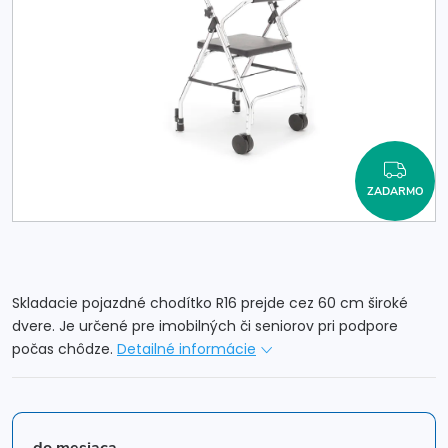
ZAD
ZADARMO
Skladacie pojazdné chodítko R16 prejde cez 60 cm široké
dvere. Je určené pre imobilných či seniorov pri podpore
počas chôdze.
Detailné informácie
do mesiaca