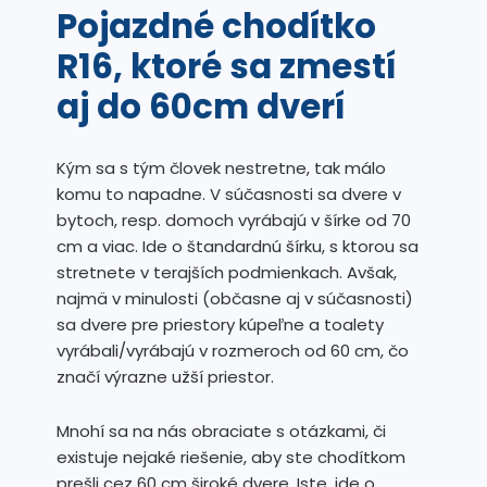
Pojazdné chodítko
R16, ktoré sa zmestí
aj do 60cm dverí
Kým sa s tým človek nestretne, tak málo
komu to napadne. V súčasnosti sa dvere v
bytoch, resp. domoch vyrábajú v šírke od 70
cm a viac. Ide o štandardnú šírku, s ktorou sa
stretnete v terajších podmienkach. Avšak,
najmä v minulosti (občasne aj v súčasnosti)
sa dvere pre priestory kúpeľne a toalety
vyrábali/vyrábajú v rozmeroch od 60 cm, čo
značí výrazne užší priestor.
Mnohí sa na nás obraciate s otázkami, či
existuje nejaké riešenie, aby ste chodítkom
prešli cez 60 cm široké dvere. Iste, ide o