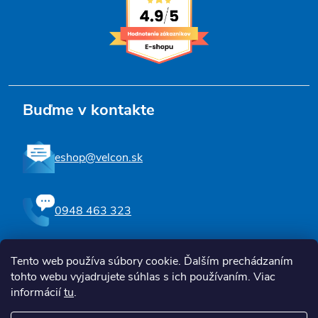
Buďme v kontakte
eshop@velcon.sk
0948 463 323
Tento web používa súbory cookie. Ďalším prechádzaním
Sledujte nás na Facebooku
tohto webu vyjadrujete súhlas s ich používaním. Viac
informácií
tu
.