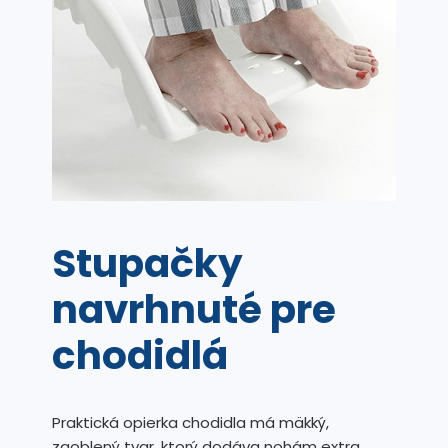
Stupačky
navrhnuté pre
chodidlá
Praktická opierka chodidla má mäkký,
zaoblený tvar, ktorý dodáva nohám extra