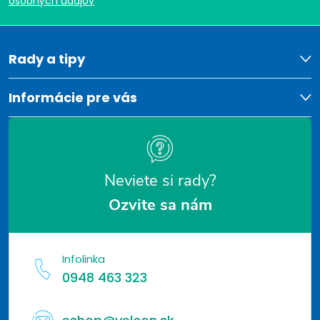
p
osobných údajov
ä
t
Rady a tipy
i
Informácie pre vás
e
Neviete si rady?
Ozvite sa nám
Infolinka
0948 463 323