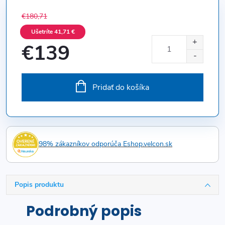
€180,71
Ušetríte 41,71 €
€139
Jednotková
cena:
Pridať do košíka
98% zákazníkov odporúča Eshop.velcon.sk
Popis produktu
Podrobný popis