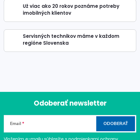
Už viac ako 20 rokov poznáme potreby
imobilných klientov
Servisných technikov máme v každom
regióne Slovenska
Odoberať newsletter
Z
Email
ODOBERAŤ
á
Vložením e-mailu súhlasíte s
podmienkami ochrany