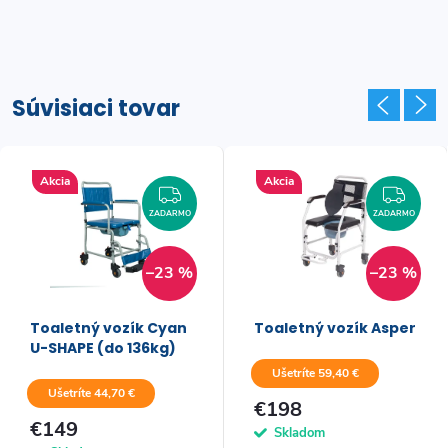
Súvisiaci tovar
Akcia
Akcia
ZADARMO
ZAD
ZADARMO
ZADARMO
–23 %
–23 %
Toaletný vozík Cyan
Toaletný vozík Asper
U-SHAPE (do 136kg)
Ušetríte 59,40 €
Ušetríte 44,70 €
€198
€149
Skladom