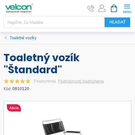
Prejsť
NÁKUPN
KOŠÍK
na
obsah
HĽADAŤ
Toaletné vozíky
Toaletný vozík
"Štandard"
Podrobnosti hodnotenia
3 hodnotenia
Kód:
0810120
Akcia