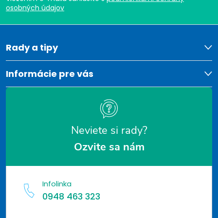
p
osobných údajov
ä
t
Rady a tipy
i
Informácie pre vás
e
Neviete si rady?
Ozvite sa nám
Infolinka
0948 463 323