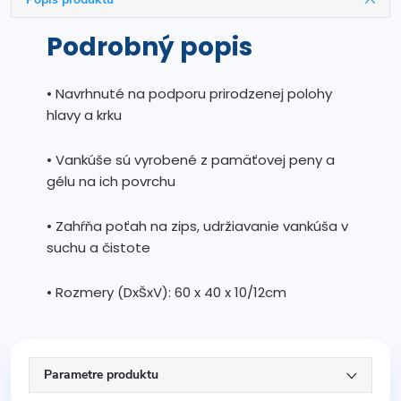
Podrobný popis
• Navrhnuté na podporu prirodzenej polohy
hlavy a krku
• Vankúše sú vyrobené z pamäťovej peny a
gélu na ich povrchu
• Zahŕňa poťah na zips, udržiavanie vankúša v
suchu a čistote
• Rozmery (DxŠxV): 60 x 40 x 10/12cm
Parametre produktu