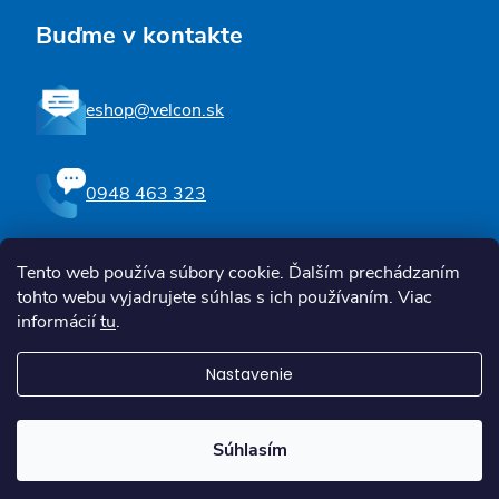
Buďme v kontakte
eshop@velcon.sk
0948 463 323
Tento web používa súbory cookie. Ďalším prechádzaním
Sledujte nás na Facebooku
tohto webu vyjadrujete súhlas s ich používaním. Viac
informácií
tu
.
Nastavenie
Copyright 2026
Zdravotné a kompenzačné pomôcky | Velcon
. Všetky
práva vyhradené.
Súhlasím
Vytvoril Shoptet