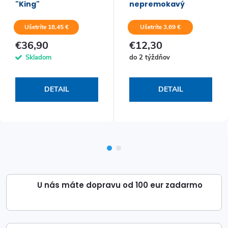
"King"
nepremokavý
Ušetríte 18,45 €
Ušetríte 3,69 €
€36,90
€12,30
Skladom
do 2 týždňov
DETAIL
DETAIL
U nás máte dopravu od 100 eur zadarmo