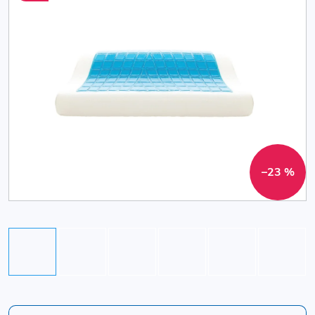
–23 %