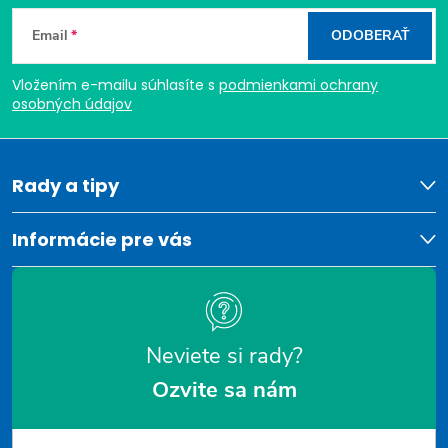
Z
Email
ODOBERAŤ
á
Vložením e-mailu súhlasíte s
podmienkami ochrany
p
osobných údajov
ä
t
Rady a tipy
i
Informácie pre vás
e
Neviete si rady?
Ozvite sa nám