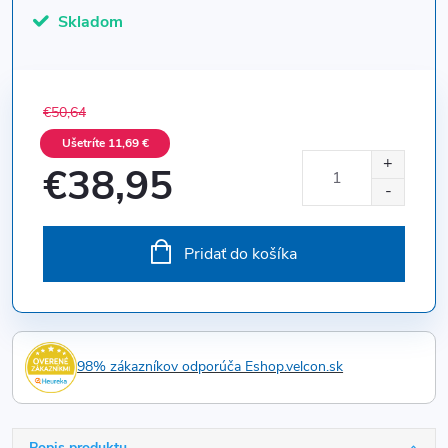
Skladom
€50,64
Ušetríte 11,69 €
€38,95
Jednotková
cena:
Pridať do košíka
98% zákazníkov odporúča Eshop.velcon.sk
Popis produktu