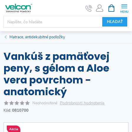
Prejsť
NÁKUPN
KOŠÍK
na
obsah
HĽADAŤ
Matrace, antidekubitné podložky
Vankúš z pamäťovej
peny, s gélom a Aloe
vera povrchom -
anatomický
Podrobnosti hodnotenia
Neohodnotené
Kód:
0810700
Akcia