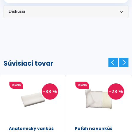
Diskusia
Súvisiaci tovar
Akcia
Akcia
–33 %
–23 %
Anatomický vankúš
Poťah na vankúš