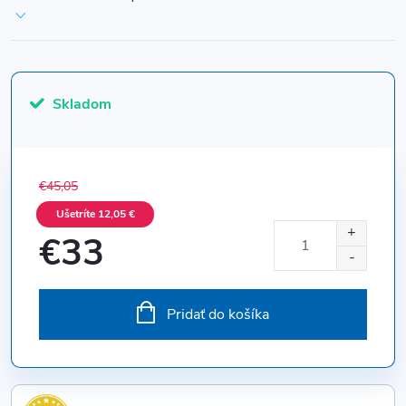
Skladom
€45,05
Ušetríte 12,05 €
€33
Jednotková
cena:
Pridať do košíka