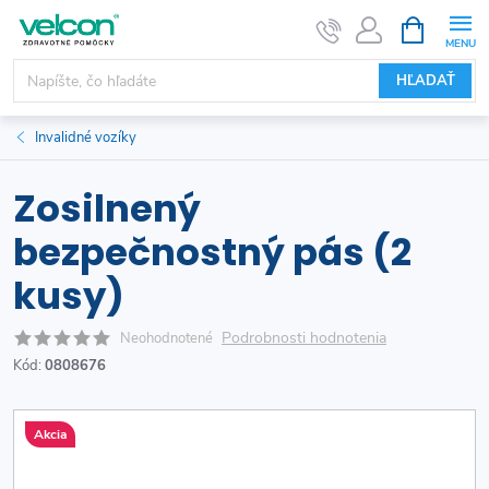
Prejsť
NÁKUPN
KOŠÍK
na
obsah
HĽADAŤ
Invalidné vozíky
Zosilnený
bezpečnostný pás (2
kusy)
Podrobnosti hodnotenia
Neohodnotené
Kód:
0808676
Akcia