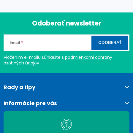
Odoberať newsletter
Z
Email
ODOBERAŤ
á
Vložením e-mailu súhlasíte s
podmienkami ochrany
p
osobných údajov
ä
t
Rady a tipy
i
Informácie pre vás
e