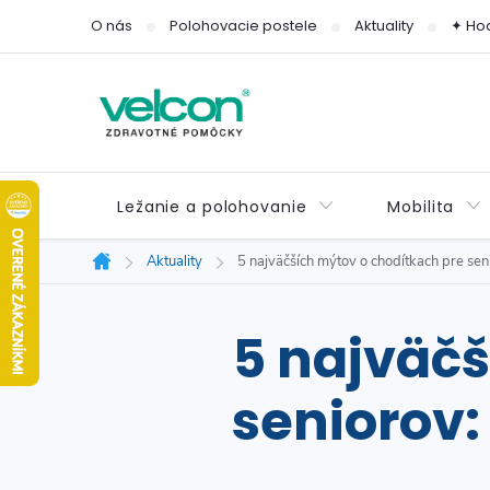
Prejsť
O nás
Polohovacie postele
Aktuality
✦ Ho
na
obsah
Ležanie a polohovanie
Mobilita
Aktuality
5 najväčších mýtov o chodítkach pre sen
Domov
5 najväčš
seniorov: