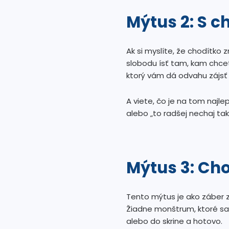
Mýtus 2: S 
Ak si myslíte, že chodítko 
slobodu ísť tam, kam chce
ktorý vám dá odvahu zájsť 
A viete, čo je na tom najl
alebo „to radšej nechaj ta
Mýtus 3: Cho
Tento mýtus je ako záber z
Žiadne monštrum, ktoré sa 
alebo do skrine a hotovo.