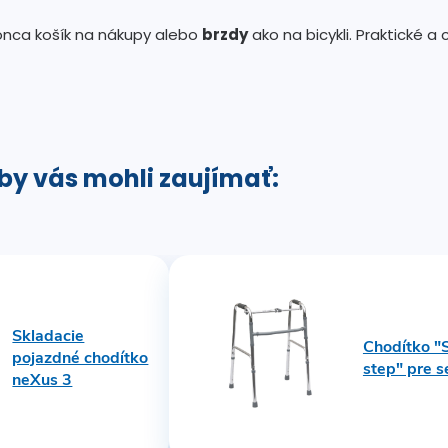
onca košík na nákupy alebo
brzdy
ako na bicykli. Praktické a 
 by vás mohli zaujímať:
Skladacie
Chodítko "
pojazdné chodítko
step" pre s
neXus 3