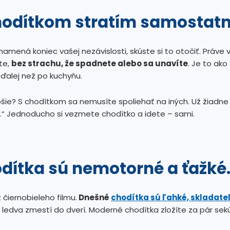
chodítkom stratím samostatn
znamená koniec vašej nezávislosti, skúste si to otočiť. Práv
te,
bez strachu, že spadnete alebo sa unavíte
. Je to ako
ďalej než po kuchyňu.
epšie? S chodítkom sa nemusíte spoliehať na iných. Už žiadne
k.“ Jednoducho si vezmete chodítko a idete – sami.
dítka sú nemotorné a ťažké
 čiernobieleho filmu.
Dnešné
chodítka sú ľahké, skladate
ledva zmestí do dverí. Moderné chodítka zložíte za pár sek