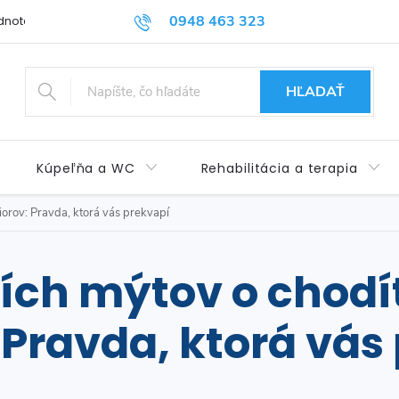
0948 463 323
dnotenie obchodu
Príspevok pre ŤZP
Kontakty
Obchod
HĽADAŤ
Kúpeľňa a WC
Rehabilitácia a terapia
iorov: Pravda, ktorá vás prekvapí
ích mýtov o chodí
 Pravda, ktorá vás