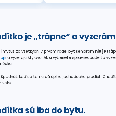
dítko je „trápne“ a vyzerám 
ší mýtus zo všetkých. V prvom rade, byť seniorom
nie je trá
ajn
a vyzerajú štýlovo. Ak si vyberiete správne, bude to vyz
môcka.
? Spadnúť, keď sa tomu dá úplne jednoducho predísť. Chodít
ie veku.
dítka sú iba do bytu.