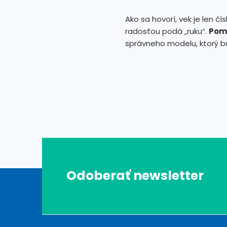
Ako sa hovorí, vek je len č
radosťou podá „ruku“.
Pomo
správneho modelu, ktorý 
Z
Odoberať newsletter
á
p