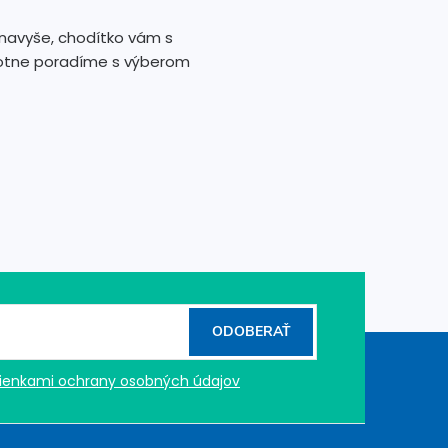
u navyše, chodítko vám s
otne poradíme s výberom
ODOBERAŤ
enkami ochrany osobných údajov