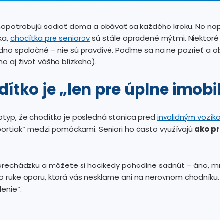
 nepotrebujú sedieť doma a obávať sa každého kroku. No na
ka,
chodítka pre seniorov
sú stále opradené mýtmi. Niektoré z
dno spoločné – nie sú pravdivé. Poďme sa na ne pozrieť a obj
 aj život vášho blízkeho).
dítko je „len pre úplne imobi
otyp, že chodítko je posledná stanica pred
invalidným vozík
športiak“ medzi pomôckami. Seniori ho často využívajú
ako p
a prechádzku a môžete si hocikedy pohodlne sadnúť – áno, 
o ruke oporu, ktorá vás nesklame ani na nerovnom chodníku.
denie“.