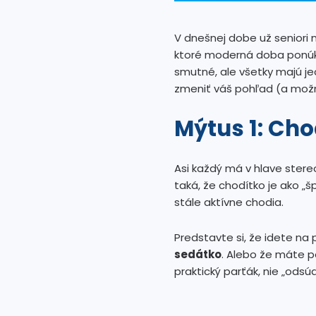
V dnešnej dobe už seniori
ktoré moderná doba ponú
smutné, ale všetky majú je
zmeniť váš pohľad (a možno
Mýtus 1: Cho
Asi každý má v hlave stere
taká, že chodítko je ako „
stále aktívne chodia.
Predstavte si, že idete n
sedátko
. Alebo že máte p
praktický parťák, nie „odsú