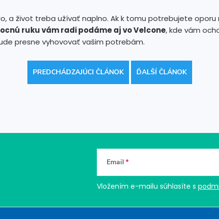
íslo, a život treba užívať naplno. Ak k tomu potrebujete opor
cnú ruku vám radi podáme aj vo Velcone
, kde vám och
bude presne vyhovovať vašim potrebám.
PREDCHÁDZAJÚCI ČLÁNOK
ĎALŠÍ ČLÁNOK
Email
Vložením e-mailu súhlasíte s
podmi