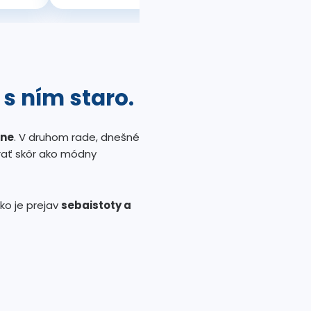
s ním staro.
pne
. V druhom rade, dnešné
erať skôr ako módny
ko je prejav
sebaistoty a