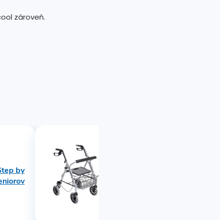
cool zároveň.
Skladacie pojazdné
Step by
chodítko pre
eniorov
seniorov Silver