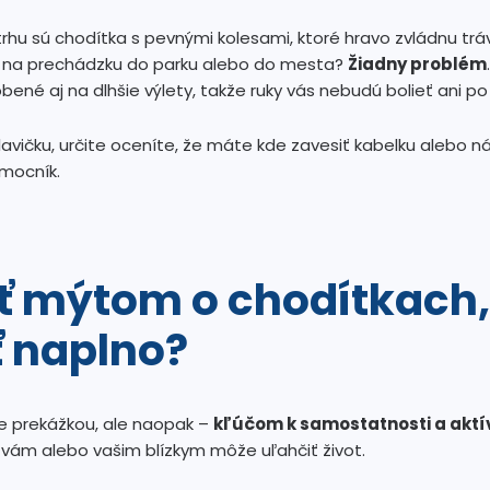
rhu sú chodítka s pevnými kolesami, ktoré hravo zvládnu trávn
ť na prechádzku do parku alebo do mesta?
Žiadny problém
ené aj na dlhšie výlety, takže ruky vás nebudú bolieť ani p
lavičku, určite oceníte, že máte kde zavesiť kabelku alebo n
mocník.
iť mýtom o chodítkach
ť naplno?
je prekážkou, ale naopak –
kľúčom k samostatnosti a aktí
o vám alebo vašim blízkym môže uľahčiť život.