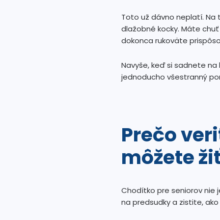
Toto už dávno neplatí. Na t
dlažobné kocky. Máte chu
dokonca rukoväte prispôsob
Navyše, keď si sadnete na 
jednoducho všestranný po
Prečo ver
môžete ži
Chodítko pre seniorov nie 
na predsudky a zistite, ak