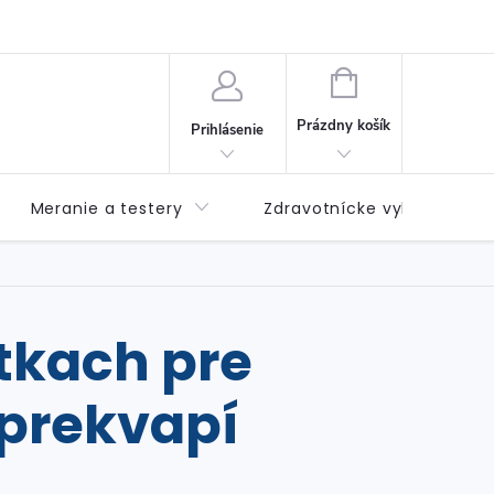
né podmienky
Možnosti dopravy
Možnosti platby
Výda
NÁKUPNÝ
KOŠÍK
Prázdny košík
Prihlásenie
Meranie a testery
Zdravotnícke vybavenie
tkach pre
 prekvapí