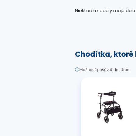
Niektoré modely majú dok
Chodítka, ktoré
ⓘ
Možnosť posúvať do strán