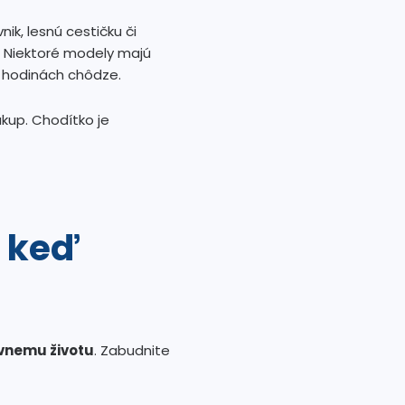
ik, lesnú cestičku či
. Niektoré modely majú
o hodinách chôdze.
ákup. Chodítko je
, keď
vnemu životu
. Zabudnite