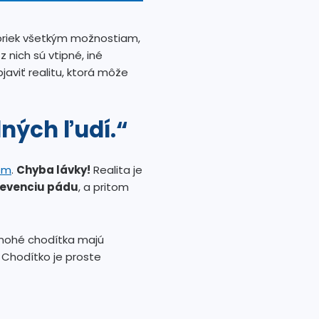
priek všetkým možnostiam,
 nich sú vtipné, iné
aviť realitu, ktorá môže
lných ľudí.“
om
.
Chyba lávky!
Realita je
revenciu pádu
, a pritom
mnohé chodítka majú
 Chodítko je proste