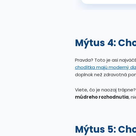
Mýtus 4: Cho
Pravda? Toto je asi najväč
chodítka majú moderný diz
doplnok než zdravotná po
Viete, čo je naozaj trápne
múdreho rozhodnutia
, n
Mýtus 5: Cho