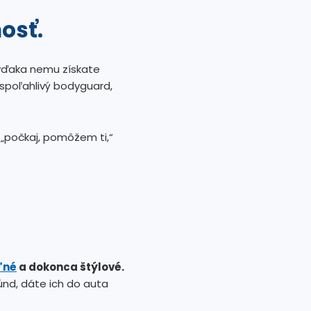
osť.
e vďaka nemu získate
 spoľahlivý bodyguard,
 „počkaj, pomôžem ti,“
.
ľné
a dokonca štýlové.
únd, dáte ich do auta