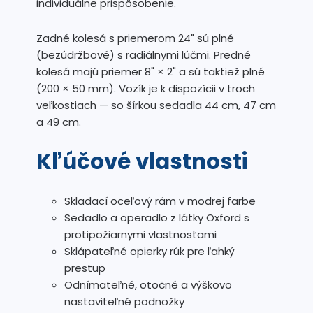
individuálne prispôsobenie.
Zadné kolesá s priemerom 24" sú plné
(bezúdržbové) s radiálnymi lúčmi. Predné
kolesá majú priemer 8" × 2" a sú taktiež plné
(200 × 50 mm). Vozík je k dispozícii v troch
veľkostiach — so šírkou sedadla 44 cm, 47 cm
a 49 cm.
Kľúčové vlastnosti
Skladací oceľový rám v modrej farbe
Sedadlo a operadlo z látky Oxford s
protipožiarnymi vlastnosťami
Sklápateľné opierky rúk pre ľahký
prestup
Odnímateľné, otočné a výškovo
nastaviteľné podnožky