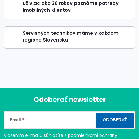
Už viac ako 20 rokov poznáme potreby
imobilných klientov
Servisných technikov máme v každom
regióne Slovenska
Odoberať newsletter
Z
Email
ODOBERAŤ
á
Vložením e-mailu súhlasíte s
podmienkami ochrany