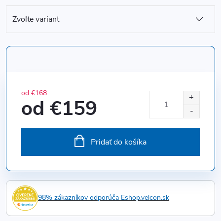
od €168
od
€159
Jednotková
cena:
Pridať do košíka
98% zákazníkov odporúča Eshop.velcon.sk