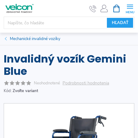
Prejsť
NÁKUPN
KOŠÍK
na
obsah
HĽADAŤ
Mechanické invalidné vozíky
Invalidný vozík Gemini
Blue
Podrobnosti hodnotenia
Neohodnotené
Kód:
Zvoľte variant