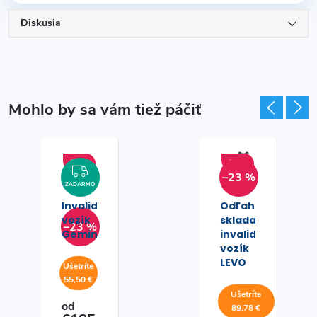
Diskusia
Akcia
Akcia
ZADARMO
–23 %
ZADARMO
Invalidný
Odľahčený
vozík
skladací
–23 %
Gemini
invalidný
vozík
LEVO
Ušetríte
55,50 €
Ušetríte
od
89,78 €