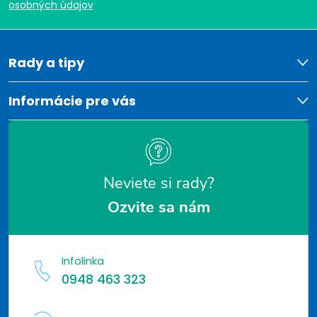
p
osobných údajov
ä
t
Rady a tipy
i
Informácie pre vás
e
Neviete si rady?
Ozvite sa nám
Infolinka
0948 463 323