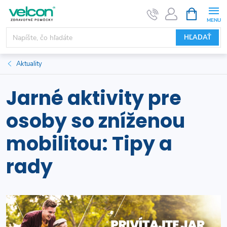
Prejsť
NÁKUPN
KOŠÍK
na
obsah
HĽADAŤ
Aktuality
Jarné aktivity pre
osoby so zníženou
mobilitou: Tipy a
rady