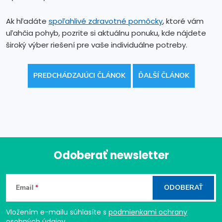
Ak hľadáte
spoľahlivé zdravotné pomôcky
, ktoré vám
uľahčia pohyb, pozrite si aktuálnu ponuku, kde nájdete
široký výber riešení pre vaše individuálne potreby.
PREDCHÁDZAJÚCI ČLÁNOK
ĎALŠÍ ČLÁNOK
Odoberať newsletter
Z
Email
ODOBERAŤ
á
Vložením e-mailu súhlasíte s
podmienkami ochrany
osobných údajov