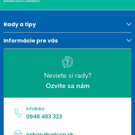
p
ä
t
Rady a tipy
i
Informácie pre vás
e
Neviete si rady?
Ozvite sa nám
Infolinka
0948 463 323
eshop@velcon.sk