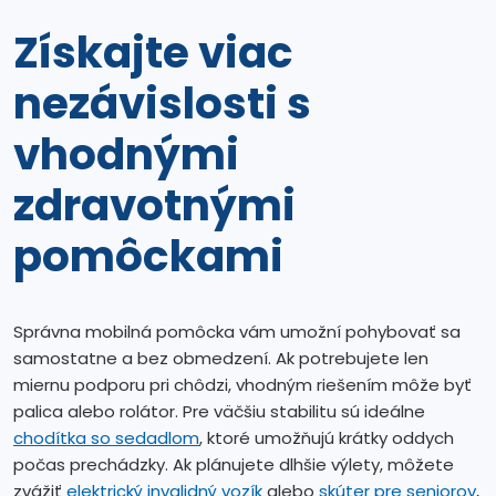
Získajte viac
nezávislosti s
vhodnými
zdravotnými
pomôckami
Správna mobilná pomôcka vám umožní pohybovať sa
samostatne a bez obmedzení. Ak potrebujete len
miernu podporu pri chôdzi, vhodným riešením môže byť
palica alebo rolátor. Pre väčšiu stabilitu sú ideálne
chodítka so sedadlom
, ktoré umožňujú krátky oddych
počas prechádzky. Ak plánujete dlhšie výlety, môžete
zvážiť
elektrický invalidný vozík
alebo
skúter pre seniorov
,