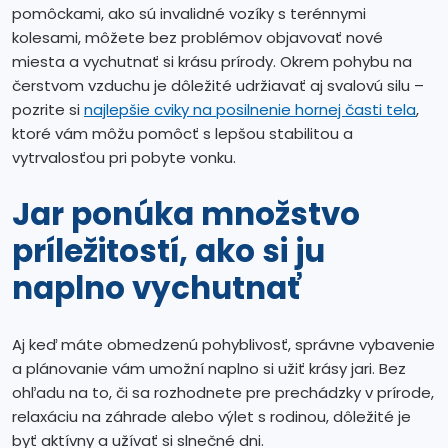
pomôckami, ako sú invalidné vozíky s terénnymi
kolesami, môžete bez problémov objavovať nové
miesta a vychutnať si krásu prírody. Okrem pohybu na
čerstvom vzduchu je dôležité udržiavať aj svalovú silu –
pozrite si
najlepšie cviky na posilnenie hornej časti tela
,
ktoré vám môžu pomôcť s lepšou stabilitou a
vytrvalosťou pri pobyte vonku.
Jar ponúka množstvo
príležitostí, ako si ju
naplno vychutnať
Aj keď máte obmedzenú pohyblivosť, správne vybavenie
a plánovanie vám umožní naplno si užiť krásy jari. Bez
ohľadu na to, či sa rozhodnete pre prechádzky v prírode,
relaxáciu na záhrade alebo výlet s rodinou, dôležité je
byť aktívny a užívať si slnečné dni.