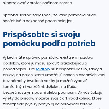
skontrolovať v profesionálnom servise.
Správna údržba zabezpečí, že vaša pomôcka bude
spoľahlivá a bezpečná počas celej jari.
Prispôsobte si svoju
pomôcku podľa potrieb
Aj keď máte správnu pomôcku, existuje množstvo
doplnkov, ktoré ju môžu spraviť praktickejšou a
pohodlnejšou. Pre
rolátory
sú k dispozícii košíky, tašky a
držiaky na palice, ktoré umožňujú nosenie osobných vecí
bez námahy. Invalidné vozíky je možné vybaviť
komfortnými vankúšmi, držiakmi na fľaše,
bezpečnostnými pásmi alebo podnosmi. Ak vás čakajú
výlety do prírody, môžete zvážiť off-road kolesá, ktoré
zabezpečia plynulý pohyb aj na nerovnom teréne.