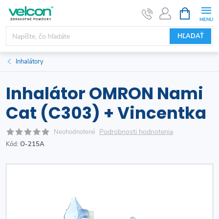
Prejsť
NÁKUPN
KOŠÍK
na
obsah
HĽADAŤ
Inhalátory
Inhalátor OMRON Nami
Cat (C303) + Vincentka
Podrobnosti hodnotenia
Neohodnotené
Kód:
O-215A