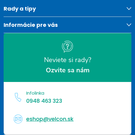
t
Rady a tipy
i
Informácie pre vás
e
Neviete si rady?
Ozvite sa nám
Infolinka
0948 463 323
eshop@velcon.sk