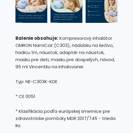
Balenie obsahuje:
Kompresorový inhalátor
OMRON NamiCat (C303), nádobku na liečivo,
hadicu 1m, náustok, adaptér na náustok,
masku pre deti, masku pre dospelých, návod,
95 ml Vincentku na inhalovanie
Typ: NE-C303K-KDE
* CE 0051
* Klasifikácia podľa európskej smernice pre
zdravotnícke pomôcky MDR 2017/745 - trieda
IIa.