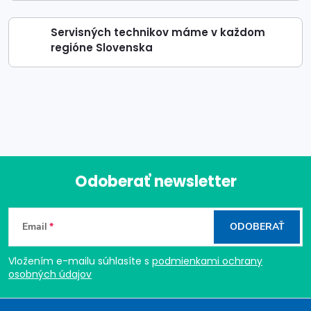
Servisných technikov máme v každom
regióne Slovenska
Odoberať newsletter
Z
Email
ODOBERAŤ
á
Vložením e-mailu súhlasíte s
podmienkami ochrany
p
osobných údajov
ä