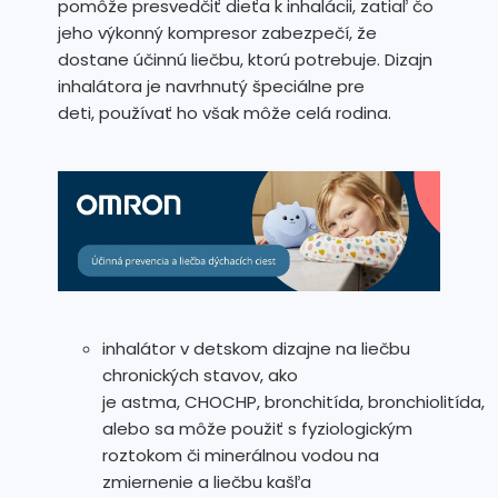
pomôže presvedčiť dieťa k inhalácii, zatiaľ čo
jeho výkonný kompresor zabezpečí, že
dostane účinnú liečbu, ktorú potrebuje. Dizajn
inhalátora je navrhnutý špeciálne pre
deti, používať ho však môže celá rodina.
inhalátor v detskom dizajne na liečbu
chronických stavov, ako
je astma, CHOCHP, bronchitída, bronchiolitída,
alebo sa môže použiť s fyziologickým
roztokom či minerálnou vodou na
zmiernenie a liečbu kašľa