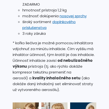
ZADARMO
hmotnosť prístroja 1,2 kg
možnosť dokúpenia
nosovej sprchy
široký sortiment
doplnkového
príslušenstva
3 roky záruka
* koľko liečiva je možné pomocou inhalátora
vdýchnuť za minútu inhalácie. Čím vyššiu má
inhalátor účinnosť, tým kratší je čas inhalácie.
Účinnosť inhalácie zavisí
od nebulizačného
výkonu
prístroja (tj. ako rýchlo dokáže
kompresor tekutinu premeniť na
aerosól) a
kvality inhalačného setu
(ako
dokáže daný inhalačný set eliminovať straty
už vytvoreného aerosólu).