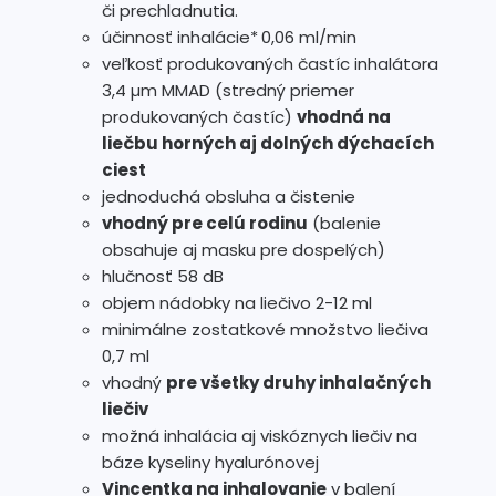
či prechladnutia.
účinnosť inhalácie*
0,06 ml/min
veľkosť produkovaných častíc inhalátora
3,4 µm MMAD
(stredný priemer
produkovaných častíc)
vhodná na
liečbu horných aj dolných dýchacích
ciest
jednoduchá obsluha a čistenie
vhodný pre celú rodinu
(balenie
obsahuje aj masku pre dospelých)
hlučnosť 58 dB
objem nádobky na liečivo 2-12 ml
minimálne zostatkové množstvo liečiva
0,7 ml
vhodný
pre všetky druhy inhalačných
liečiv
možná inhalácia aj viskóznych liečiv na
báze kyseliny hyalurónovej
Vincentka na inhalovanie
v balení