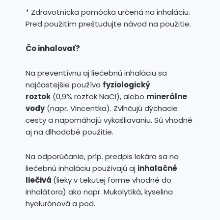
* Zdravotnícka pomôcka určená na inhaláciu.
Pred použitím preštudujte návod na použitie.
Čo inhalovať?
Na preventívnu aj liečebnú inhaláciu sa
najčastejšie používa
fyziologický
roztok
(0,9% roztok NaCl), alebo
minerálne
vody
(napr. Vincentka). Zvlhčujú dýchacie
cesty a napomáhajú vykašliavaniu. Sú vhodné
aj na dlhodobé použitie.
Na odporúčanie, príp. predpis lekára sa na
liečebnú inhaláciu používajú aj
inhalačné
liečivá
(lieky v tekutej forme vhodné do
inhalátora) ako napr. Mukolytiká, kyselina
hyalurónová a pod.