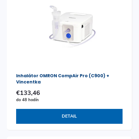
o
v
v
Inhalátor OMRON CompAir Pro (C900) +
Vincentka
€133,46
do 48 hodín
DETAIL