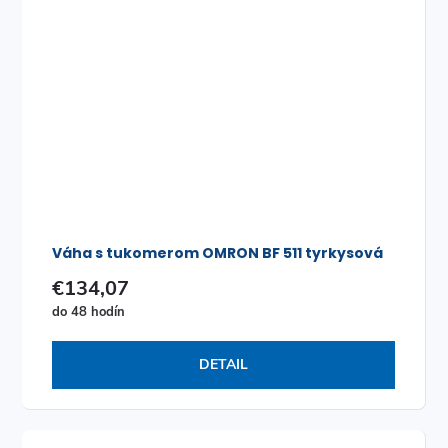
Váha s tukomerom OMRON BF 511 tyrkysová
€134,07
do 48 hodín
DETAIL