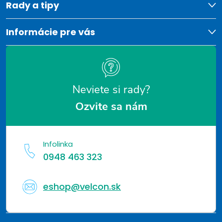
t
Rady a tipy
r
v
i
Informácie pre vás
k
e
y
v
Neviete si rady?
ý
Ozvite sa nám
p
i
Infolinka
s
0948 463 323
u
eshop@velcon.sk