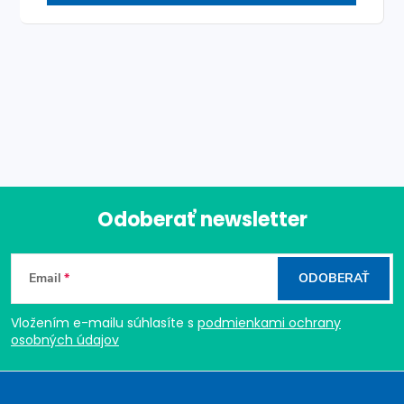
O
v
l
á
Odoberať newsletter
d
Z
a
Email
ODOBERAŤ
c
á
i
Vložením e-mailu súhlasíte s
podmienkami ochrany
p
osobných údajov
e
ä
p