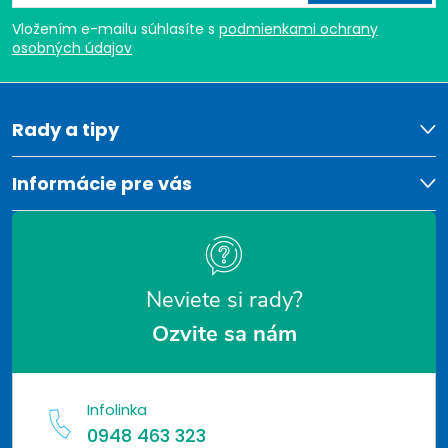
á
Vložením e-mailu súhlasíte s
podmienkami ochrany
p
osobných údajov
ä
t
Rady a tipy
i
Informácie pre vás
e
Neviete si rady?
Ozvite sa nám
Infolinka
0948 463 323