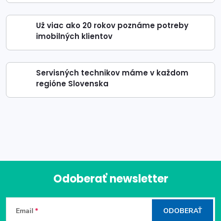
Už viac ako 20 rokov poznáme potreby
imobilných klientov
Servisných technikov máme v každom
regióne Slovenska
Odoberať newsletter
Z
Email
ODOBERAŤ