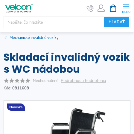
Prejsť
NÁKUPN
KOŠÍK
na
obsah
HĽADAŤ
Mechanické invalidné vozíky
Skladací invalidný vozík
s WC nádobou
Podrobnosti hodnotenia
Neohodnotené
Kód:
0811608
Novinka