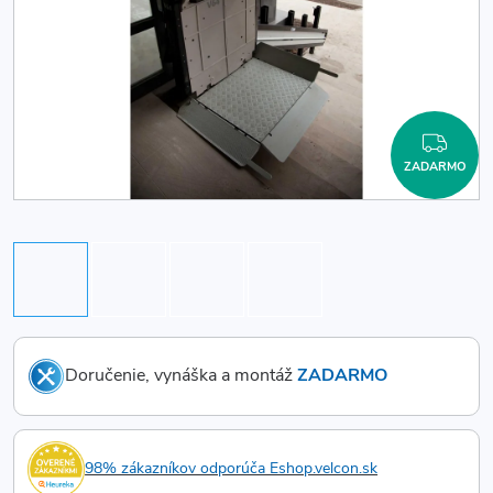
ZAD
ZADARMO
Doručenie, vynáška a montáž
ZADARMO
98% zákazníkov odporúča Eshop.velcon.sk