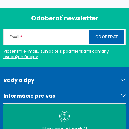
Odoberať newsletter
Z
Email
ODOBERAŤ
á
Vložením e-mailu súhlasíte s
podmienkami ochrany
p
osobných údajov
ä
t
Rady a tipy
i
Informácie pre vás
e