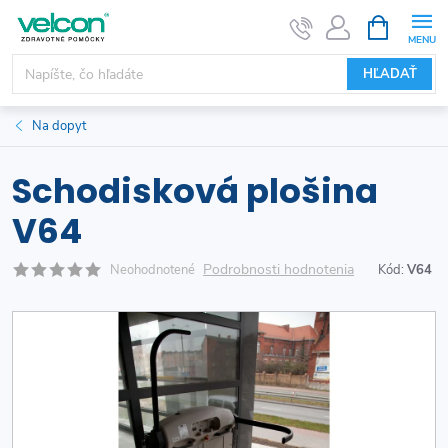
Prejsť
NÁKUPN
KOŠÍK
na
obsah
HĽADAŤ
Na dopyt
Schodisková plošina
V64
Podrobnosti hodnotenia
Neohodnotené
Kód:
V64