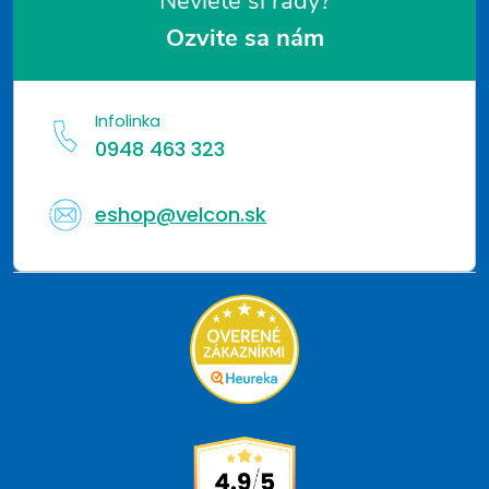
Neviete si rady?
Ozvite sa nám
Infolinka
0948 463 323
eshop@velcon.sk