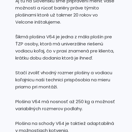
Aj tu na Slovensku sme pripravení meniť vaše
možnosti a rúcať bariéry práve týmito
plošinami ktoré už takmer 20 rokov vo
Velcone inštalujeme.
Šikmá plošina V64 je jedna z mála plošín pre
ŤZP osoby, ktorá má univerzálne riešenú
vodiacu koľaj, čo v praxi znamená pre klienta,
krátku dobu dodania ktorá je ihneď.
Stačí zvoliť vhodný rozmer plošiny a vodiacu
koľajnicu naši technici prispôsobia na mieru
priamo pri montáži.
Plošina V64 má nosnosť až 250 kg a možnosť
variabilných rozmerov podlahy.
Plošina na schody V64 je taktiež adaptabilná
v možnostiach kotvenia.