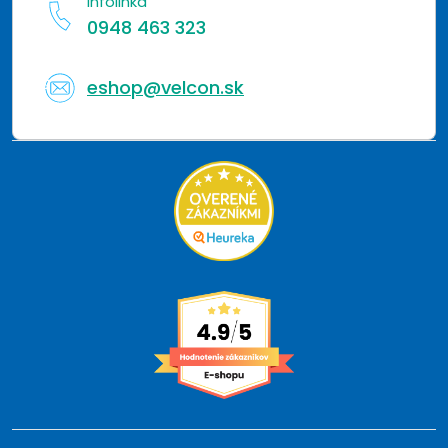
Infolinka
s
0948 463 323
u
eshop@velcon.sk