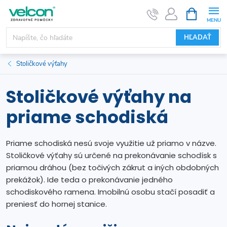
Prejsť
NÁKUPN
KOŠÍK
na
obsah
HĽADAŤ
Stoličkové výťahy
Stoličkové výťahy na
priame schodiská
Priame schodiská nesú svoje využitie už priamo v názve.
Stoličkové výťahy sú určené na prekonávanie schodísk s
priamou dráhou (bez točivých zákrut a iných obdobných
prekážok). Ide teda o prekonávanie jedného
schodiskového ramena. Imobilnú osobu stačí posadiť a
preniesť do hornej stanice.