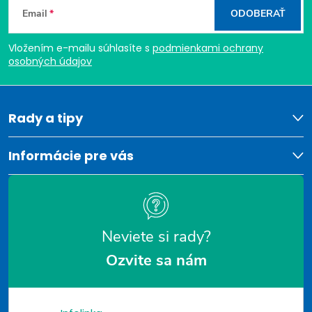
Email
ODOBERAŤ
c
á
i
Vložením e-mailu súhlasíte s
podmienkami ochrany
p
osobných údajov
e
ä
p
t
Rady a tipy
r
v
i
Informácie pre vás
k
e
y
v
Neviete si rady?
ý
Ozvite sa nám
p
i