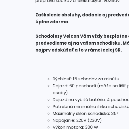
prepravu kočíkov či elektrických vozíkov.
Zaškolenie obsluhy, dodanie aj predvede
úplne zdarma.
Schodolezy Velcon Vám vždy bezplatne
predvedieme aj na vašom schodisku. Mát
najprv odskúšať a to v rámci celej SR.
Rýchlosť: 15 schodov za minútu
Dojazd: 60 poschodí (môže sa líšiť 
osoby)
Dojazd na vybitú batériu: 4 poscho
Potrebná minimálna šírka schodisk
Maximálny sklon schodiska: 35°
Napájanie: 220V (230V)
Výkon motora: 300 W