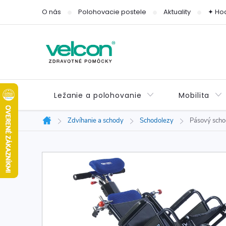
Prejsť
O nás
Polohovacie postele
Aktuality
✦ Ho
na
obsah
Ležanie a polohovanie
Mobilita
Zdvíhanie a schody
Schodolezy
Pásový scho
Domov