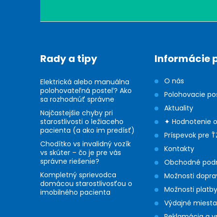
á
p
ä
Rady a tipy
Informácie 
t
O nás
Elektrická alebo manuálna
i
polohovateľná posteľ? Ako
Polohovacie po
sa rozhodnúť správne
Aktuality
e
Najčastejšie chyby pri
starostlivosti o ležiaceho
✦ Hodnotenie 
pacienta (a ako im predísť)
Príspevok pre Ť
Chodítko vs invalidný vozík
Kontakty
vs skúter – čo je pre vás
správne riešenie?
Obchodné pod
Kompletný sprievodca
Možnosti dopra
domácou starostlivosťou o
Možnosti platb
imobilného pacienta
Výdajné miesta
Reklamácia a v