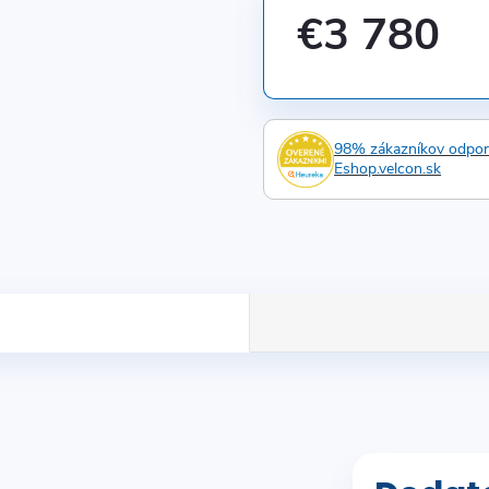
€3 780
Jednotková
cena:
98% zákazníkov odpo
Eshop.velcon.sk