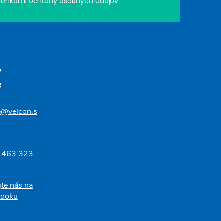
enkami ochrany osobných údajov
v
e
p@velcon.s
 463 323
jte nás na
booku