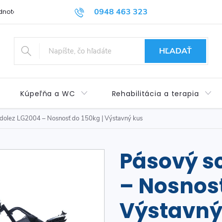
0948 463 323
dnotenie obchodu
Príspevok pre ŤZP
Kontakty
Obchod
HĽADAŤ
Kúpeľňa a WC
Rehabilitácia a terapia
dolez LG2004 – Nosnosť do 150kg | Výstavný kus
Pásový s
– Nosnosť
Výstavný