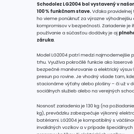
Schodolez LG2004 bol vystavený v našo
100 % funkčnom stave.
Vďaka pravidelnej 
ho vieme ponúknuť za výrazne výhodnejšiu
kompromisov v bezpečnosti. Zariadenie je 
používanie a súčasťou dodávky je aj
plnoh
záruka
.
Model LG2004 patrí medzi najmodernejšie 
trhu. Využíva pokročilé funkcie ako laserov
bezpečné manévrovanie a elektrický výsuv 
presun po rovine. Je vhodný všade tam, kde
stacionárne výťahy alebo plošiny – či už v 
sociálnych služieb alebo na verejných schod
Nosnosť zariadenia je 130 kg (na požiadanie
kg), prevádzku zabezpečuje výkonný elektr
batériami. LG2004 je kompatibilný s väčšin
invalidných vozíkov a v prípade špeciálnych