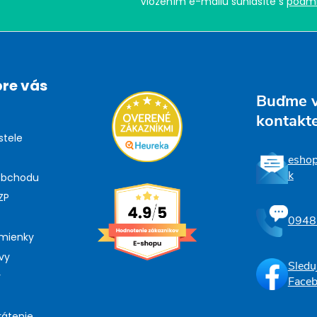
Vložením e-mailu súhlasíte s
podmi
pre vás
Buďme 
kontakt
stele
esho
k
obchodu
ZP
0948
mienky
vy
Sledu
y
Face
rátenie