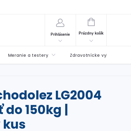
né podmienky
Možnosti dopravy
Možnosti platby
Výda
NÁKUPNÝ
KOŠÍK
Prázdny košík
Prihlásenie
Meranie a testery
Zdravotnícke vybavenie
chodolez LG2004
 do 150kg |
 kus