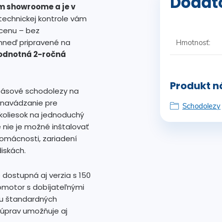
Dodat
m showroome a je v
technickej kontrole vám
 cenu – bez
ihneď pripravené na
Hmotnosť
:
odnotná 2-ročná
Produkt ná
pásové schodolezy na
é navádzanie pre
Schodolezy
koliesok na jednoduchý
 nie je možné inštalovať
domácnosti, zariadení
iskách.
 dostupná aj verzia s 150
omotor s dobíjateľnými
ou štandardných
 úprav umožňuje aj