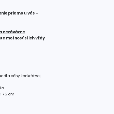
nie priamo u vás –
 a nezáväzne
e možnosť si ich vždy
podľa váhy konkrétnej
dia
a: 75 cm