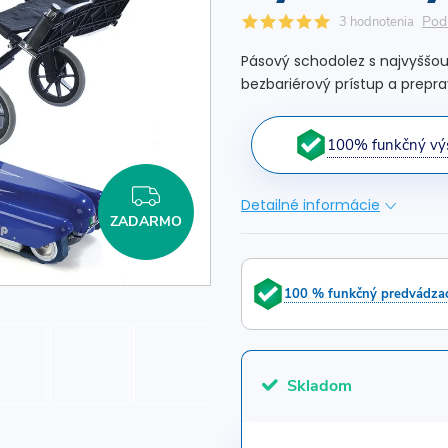
Pod
3 hodnotenia
Pásový schodolez s najvyššou 
bezbariérový prístup a prepr
100% funkčný vý
ZADARMO
Detailné informácie
ZADARMO
100 % funkčný predvádzac
Skladom