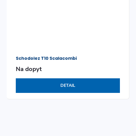
Schodolez T10 Scalacombi
Na dopyt
DETAIL
O
v