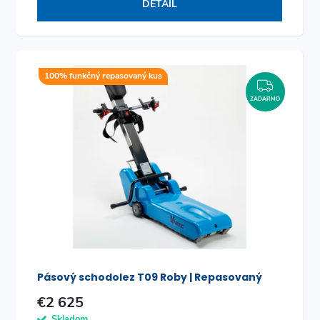
DETAIL
100% funkčný repasovaný kus
ZADAR
ZADARMO
Pásový schodolez T09 Roby | Repasovaný
€2 625
Skladom