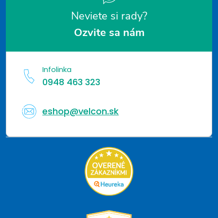
v
Neviete si rady?
ý
Ozvite sa nám
p
i
Infolinka
s
0948 463 323
u
eshop@velcon.sk