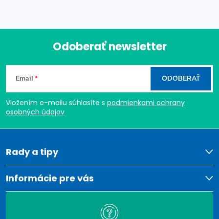
l
á
Odoberať newsletter
d
Z
a
Email
ODOBERAŤ
c
á
i
Vložením e-mailu súhlasíte s
podmienkami ochrany
p
osobných údajov
e
ä
p
t
Rady a tipy
r
v
i
Informácie pre vás
k
e
y