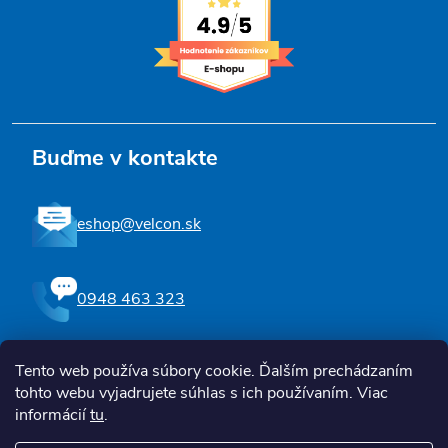
Buďme v kontakte
eshop@velcon.sk
0948 463 323
Tento web používa súbory cookie. Ďalším prechádzaním
Sledujte nás na Facebooku
tohto webu vyjadrujete súhlas s ich používaním. Viac
informácií
tu
.