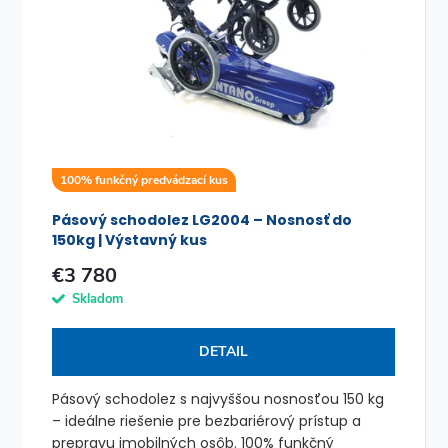
i
i
s
e
p
p
r
r
100% funkčný predvádzací kus
o
o
Pásový schodolez LG2004 – Nosnosť do
d
150kg | Výstavný kus
d
€3 780
u
u
Skladom
k
k
DETAIL
t
t
Pásový schodolez s najvyššou nosnosťou 150 kg
o
– ideálne riešenie pre bezbariérový prístup a
prepravu imobilných osôb. 100% funkčný