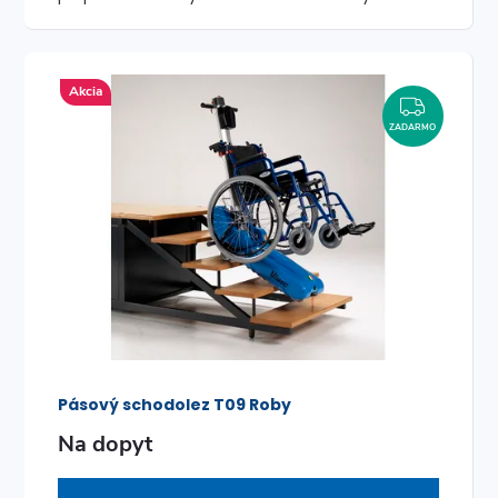
o
v
výstavný kus Tento produkt bol vystavený...
v
Akcia
ZADAR
ZADARMO
Pásový schodolez T09 Roby
Na dopyt