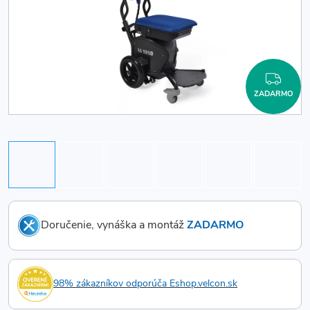
ZAD
ZADARMO
Doručenie, vynáška a montáž
ZADARMO
98% zákazníkov odporúča Eshop.velcon.sk