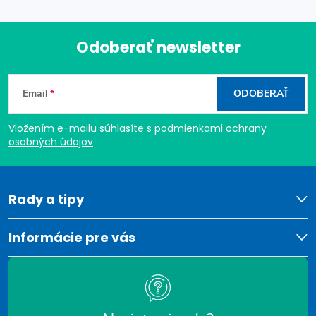
Odoberať newsletter
Z
Email
ODOBERAŤ
á
Vložením e-mailu súhlasíte s
podmienkami ochrany
p
osobných údajov
ä
t
Rady a tipy
i
Informácie pre vás
e