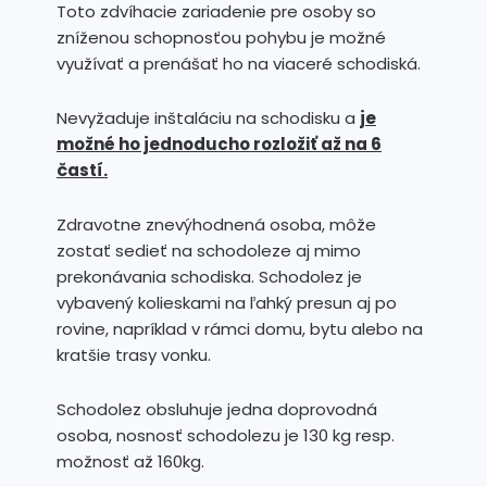
Toto zdvíhacie zariadenie pre osoby so
zníženou schopnosťou pohybu je možné
využívať a prenášať ho na viaceré schodiská.
Nevyžaduje inštaláciu na schodisku a
je
možné ho jednoducho rozložiť až na 6
častí.
Zdravotne znevýhodnená osoba, môže
zostať sedieť na schodoleze aj mimo
prekonávania schodiska. Schodolez je
vybavený kolieskami na ľahký presun aj po
rovine, napríklad v rámci domu, bytu alebo na
kratšie trasy vonku.
Schodolez obsluhuje jedna doprovodná
osoba, nosnosť schodolezu je 130 kg resp.
možnosť až 160kg.