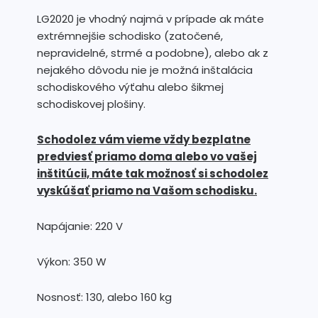
LG2020 je vhodný najmä v prípade ak máte
extrémnejšie schodisko (zatočené,
nepravidelné, strmé a podobne), alebo ak z
nejakého dôvodu nie je možná inštalácia
schodiskového výťahu alebo šikmej
schodiskovej plošiny.
Schodolez vám vieme vždy bezplatne
predviesť priamo doma alebo vo vašej
inštitúcii, máte tak možnosť si schodolez
vyskúšať priamo na Vašom schodisku.
Napájanie: 220 V
Výkon: 350 W
Nosnosť: 130, alebo 160 kg