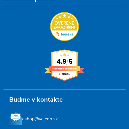
i
e
Buďme v kontakte
eshop@velcon.sk