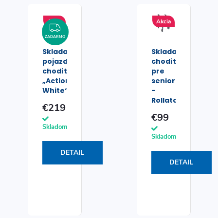
Akcia
Akcia
ZADARMO
ZADARMO
Skladacie
Skladacie
pojazdné
chodítko
chodítko
pre
„Action
seniorov
White“
-
Rollator
€219
(odľahčené)
€99
Skladom
Skladom
DETAIL
DETAIL