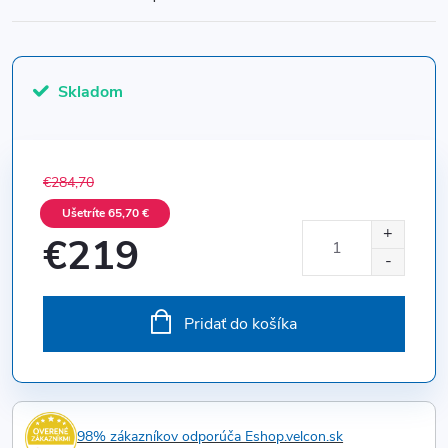
Skladom
€284,70
Ušetríte 65,70 €
€219
Jednotková
cena:
Pridať do košíka
98% zákazníkov odporúča Eshop.velcon.sk