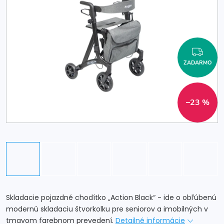
ZAD
ZADARMO
–23 %
Skladacie pojazdné chodítko „Action Black“ - ide o obľúbenú
modernú skladaciu štvorkolku pre seniorov a imobilných v
tmavom farebnom prevedení.
Detailné informácie