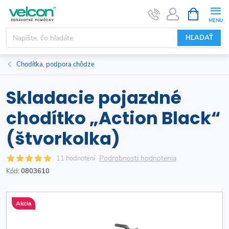
Prejsť
NÁKUPN
KOŠÍK
na
obsah
HĽADAŤ
Chodítka, podpora chôdze
Skladacie pojazdné
chodítko „Action Black“
(štvorkolka)
Podrobnosti hodnotenia
11 hodnotení
Kód:
0803610
Akcia