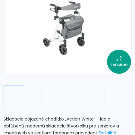
ZAD
ZADARMO
Skladacie pojazdné chodítko „Action White“ - ide o
obľúbenú modernú skladaciu štvorkolku pre seniorov a
imobilných vo svetlom farebnom prevedení.
Detailné