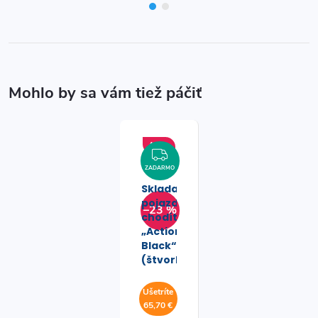
Akcia
ZADARMO
ZADARMO
Skladacie
pojazdné
–23 %
chodítko
„Action
Black“
(štvorkolka)
Ušetríte
65,70 €