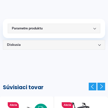
Parametre produktu
Diskusia
Súvisiaci tovar
Akcia
Akcia
ARMO
ZADARMO