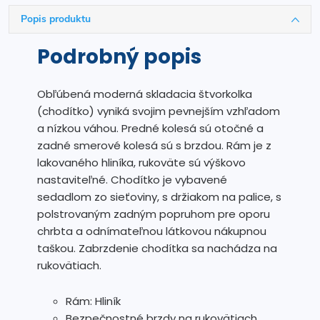
Popis produktu
Podrobný popis
Obľúbená moderná skladacia štvorkolka
(chodítko) vyniká svojim pevnejším vzhľadom
a nízkou váhou. Predné kolesá sú otočné a
zadné smerové kolesá sú s brzdou. Rám je z
lakovaného hliníka, rukoväte sú výškovo
nastaviteľné. Chodítko je vybavené
sedadlom zo sieťoviny, s držiakom na palice, s
polstrovaným zadným popruhom pre oporu
chrbta a odnímateľnou látkovou nákupnou
taškou. Zabrzdenie chodítka sa nachádza na
rukovätiach.
Rám: Hliník
Bezpečnostné brzdy na rukovätiach,