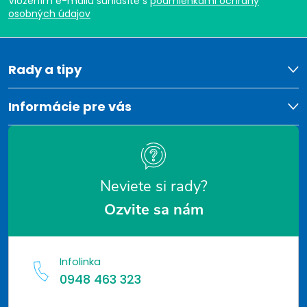
Vložením e-mailu súhlasíte s
podmienkami ochrany
p
osobných údajov
ä
t
Rady a tipy
i
Informácie pre vás
e
Neviete si rady?
Ozvite sa nám
Infolinka
0948 463 323