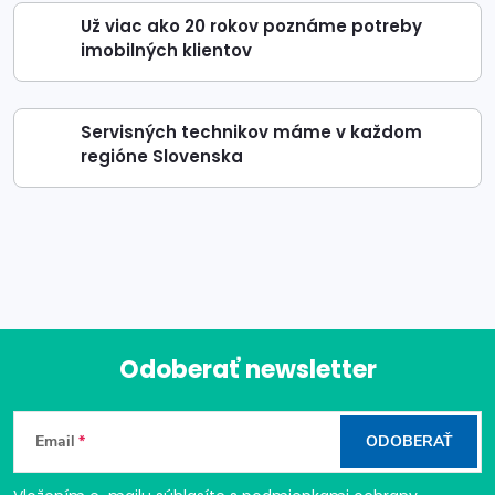
Už viac ako 20 rokov poznáme potreby
imobilných klientov
Servisných technikov máme v každom
regióne Slovenska
Odoberať newsletter
Z
Email
ODOBERAŤ
á