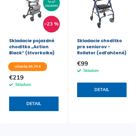
ZADARMO
–23 %
Skladacie pojazdné
Skladacie chodítko
chodítko „Action
pre seniorov -
Black“ (štvorkolka)
Rollator (odľahčené)
€99
Ušetríte 65,70 €
Skladom
€219
Skladom
DETAIL
DETAIL