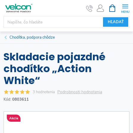
Prejsť
NÁKUPN
KOŠÍK
na
obsah
HĽADAŤ
Chodítka, podpora chôdze
Skladacie pojazdné
chodítko „Action
White“
Podrobnosti hodnotenia
3 hodnotenia
Kód:
0803611
Akcia