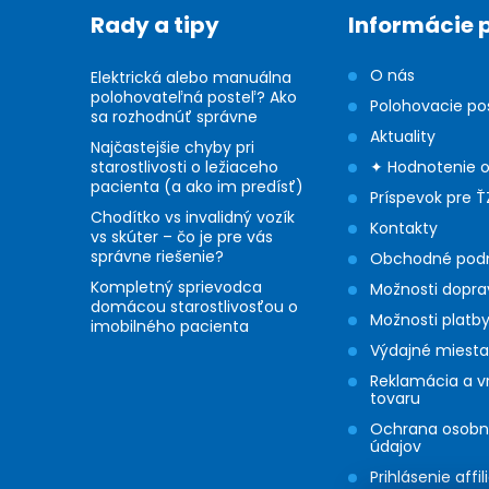
ä
p
Rady a tipy
Informácie 
r
t
O nás
v
Elektrická alebo manuálna
i
polohovateľná posteľ? Ako
Polohovacie po
sa rozhodnúť správne
k
Aktuality
e
Najčastejšie chyby pri
y
starostlivosti o ležiaceho
✦ Hodnotenie 
pacienta (a ako im predísť)
Príspevok pre Ť
v
Chodítko vs invalidný vozík
Kontakty
vs skúter – čo je pre vás
ý
správne riešenie?
Obchodné pod
p
Kompletný sprievodca
Možnosti dopra
domácou starostlivosťou o
i
Možnosti platb
imobilného pacienta
Výdajné miesta
s
Reklamácia a v
tovaru
u
Ochrana osob
údajov
Prihlásenie affil