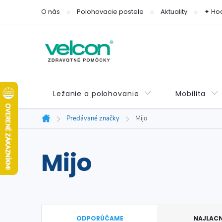
Prejsť
O nás
Polohovacie postele
Aktuality
✦ Ho
na
obsah
Ležanie a polohovanie
Mobilita
Predávané značky
Mijo
Domov
Mijo
R
ODPORÚČAME
NAJLACN