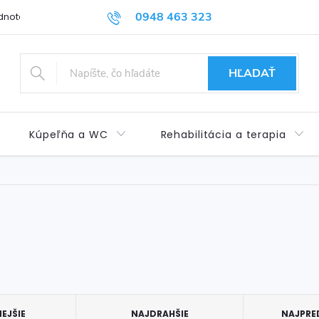
0948 463 323
dnotenie obchodu
Príspevok pre ŤZP
Kontakty
Obchod
HĽADAŤ
Kúpeľňa a WC
Rehabilitácia a terapia
EJŠIE
NAJDRAHŠIE
NAJPRE