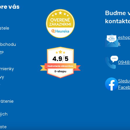
pre vás
Buďme 
kontakt
stele
esho
k
obchodu
ZP
0948
mienky
vy
Sledu
y
Face
rátenie
ných
iate