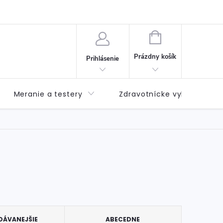
né podmienky
Možnosti dopravy
Možnosti platby
Výda
NÁKUPNÝ
KOŠÍK
Prázdny košík
Prihlásenie
Meranie a testery
Zdravotnícke vybavenie
DÁVANEJŠIE
ABECEDNE