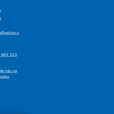
v
e
p@velcon.s
 463 323
jte nás na
booku